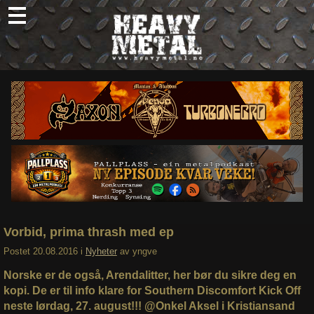
Skip
to
content
Nyheter
Omtaler
Intervjuer
Om oss
Abonner
Søk
etter:
Vorbid, prima thrash med ep
Postet
20.08.2016
i
Nyheter
av
yngve
Norske er de også, Arendalitter, her bør du sikre deg en
kopi. De er til info klare for Southern Discomfort Kick Off
neste lørdag, 27. august!!! @Onkel Aksel i Kristiansand