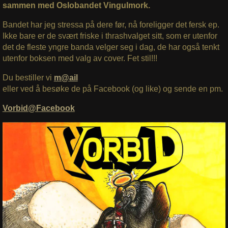
sammen med Oslobandet Vingulmork.
Bandet har jeg stressa på dere før, nå foreligger det fersk ep.
Ikke bare er de svært friske i thrashvalget sitt, som er utenfor
det de fleste yngre banda velger seg i dag, de har også tenkt
utenfor boksen med valg av cover. Fet stil!!!
Du bestiller vi
m@ail
eller ved å besøke de på Facebook (og like) og sende en pm.
Vorbid@Facebook