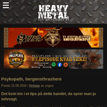
Skip
to
content
Nyheter
Omtaler
Intervjuer
Om oss
Abonner
Søk
etter:
Psykopath, bergensthrashere
Postet
21.08.2016
i
Nyheter
av
yngve
Det kom inn i et tips på dette bandet, da sprer man jo
selvsagt.