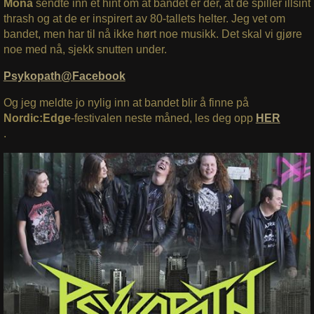
Mona
sendte inn et hint om at bandet er der, at de spiller illsint
thrash og at de er inspirert av 80-tallets helter. Jeg vet om
bandet, men har til nå ikke hørt noe musikk. Det skal vi gjøre
noe med nå, sjekk snutten under.
Psykopath@Facebook
Og jeg meldte jo nylig inn at bandet blir å finne på
Nordic:Edge
-festivalen neste måned, les deg opp
HER
.