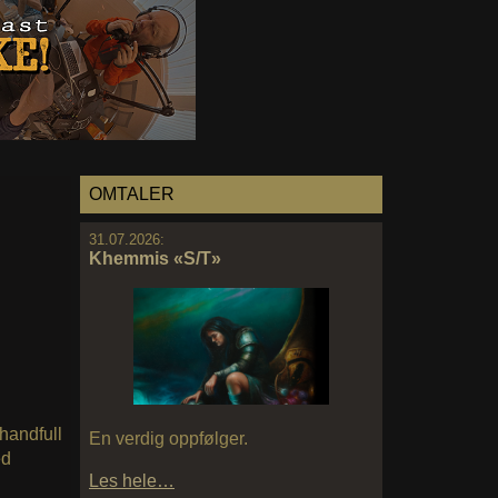
OMTALER
31.07.2026:
Khemmis «S/T»
handfull
En verdig oppfølger.
ed
Les hele…