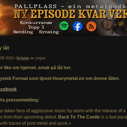
 låt
.08.2016
i
Nyheter
av
yngve
r like om hjørnet, smak på låt her.
Fysisk Format som tipset Heavymetal.no om denne låten.
cebook
fra pressemelding:
s taken fans of aggressive music by storm with the release of a 
es from their upcoming debut.
Back To The Castle
is a fast pac
ith traces of post metal and punk.»