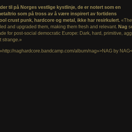
er til på Norges vestlige kystlinje, de er notert som en
etaltrio som på tross av å være inspirert av fortidens
ol crust punk, hardcore og metal, ikke har resirkulert.
«The
led and upgraded them, making them fresh and relevant.
Nag
s
ade for post-social democratic Europe: Dark, hard, primitive, agg
t strange.»
=»http://naghardcore.bandcamp.com/album/nag»>NAG by NAG<