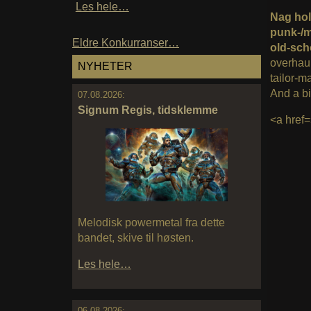
Les hele…
Nag hold
punk-/m
Eldre Konkurranser…
old-scho
overhau
NYHETER
tailor-m
And a bi
07.08.2026:
Signum Regis, tidsklemme
<a href
Melodisk powermetal fra dette
bandet, skive til høsten.
Les hele…
06.08.2026: