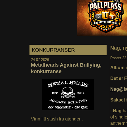
Nag, ny
KONKURRANSER
Postet
22
24.07.2026:
Metalheads Against Bullying,
Album e
konkurranse
Det er 
Nag@fa
Sakset 
«
Nag
ha
of singl
Vinn litt stash fra gjengen.
anthem w