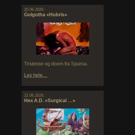
20.06.2026:
Golgotha «Hubris»
Tristesse og doom fra Spania.
Les hele…
12.06.2026:
Hex A.D. «Surgical …»