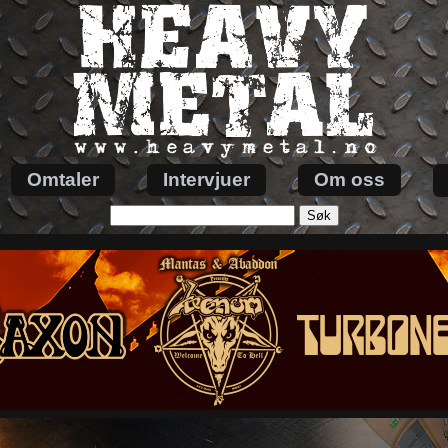
Omtaler
Intervjuer
Om oss
Søk
etter: