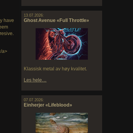
13.07.2026:
y have
Ghost Avenue «Full Throttle»
eem
resive.
/a>
Klassisk metal av høy kvalitet.
Les hele…
07.07.2026:
Einherjer «Lifeblood»