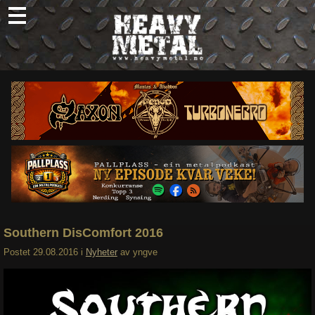
Skip
to
content
Nyheter
Omtaler
Intervjuer
Om oss
Abonner
Søk
etter:
Southern DisComfort 2016
Postet
29.08.2016
i
Nyheter
av
yngve