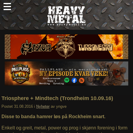
Skip
to
content
Nyheter
Omtaler
Intervjuer
Om oss
Abonner
Søk
etter:
Triosphere + Mindtech (Trondheim 10.09.16)
Postet
31.08.2016
i
Nyheter
av
yngve
Disse to banda hamrer løs på Rockheim snart.
Enkelt og greit, metal, power og prog i skjønn forening i form