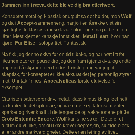
Jammen inn i ræva, dette ble veldig bra etterhvert.
Konseptet metal og klassisk er utpult så det holder, men
Wolf
,
og da i
Accept
-sammenheng, har jo i en årrekke vist sin
kjærlighet til klassisk musikk via soloer og små partier i flere
låter. Mest kjent er kanskje innstikket i
Metal Heart
, hvor han
kjører
Für Elise
i solopartiet. Fantastisk.
Nå fikk jeg denne skiva for en tid tilbake, og har hørt litt for
lite,men etter en pause dro jeg den fram igjen,skiva, og endte
opp med å skjønne den bedre. Første gang var jeg litt
skeptisk, for konseptet er ikke akkurat det jeg personlig styrer
mot. Unntak finnes,
Apocalypticas
første utgivelse for
eksempel.
Gitaristen balanserer driv, metal, klassik musikk og feel helt
på kanten til det optimlae, og være det seg låter som enten
sparker og river knall til de lengtende og vakre tonene på
Je
Crois Entendre Encore
,
Wolf
kan sine saker. Dette er et
album du vil like, om du ikke krever depresjon, suicide black
eller andre merkverdigheter. Dette er en feiring av livet,