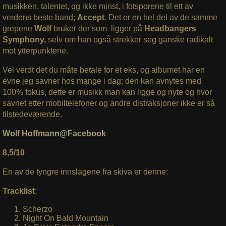
musikken, talentet, og ikke minst, i fotsporene til ett av
verdens beste band;
Accept
. Det er en hel del av de samme
grepene
Wolf
bruker der som ligger på
Headbangers
Symphony,
selv om han også strekker seg ganske radikalt
mot ytterpunktene.
Vel verdt det du måte betale for et eks, og albumet har en
evne jeg savner hos mange i dag; den kan avnytes med
100% fokus, dette er musikk man kan ligge og nyte og hvor
savnet etter mobiltelefoner og andre distraksjoner ikke er så
tilstedeværende.
Wolf Hoffmann@Facebook
8,5/10
En av de tyngre innslagene fra skiva er denne:
Tracklist
:
Scherzo
Night On Bald Mountain