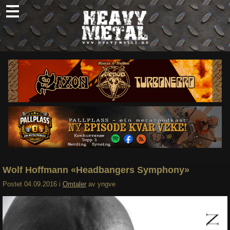
Skip
to
content
Nyheter
Omtaler
Intervjuer
Om oss
Abonner
Søk
etter:
Wolf Hoffmann «Headbangers Symphony»
Postet
04.09.2016
i
Omtaler
av
yngve