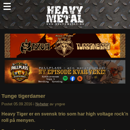
Skip
to
content
Nyheter
Omtaler
Intervjuer
Om oss
Abonner
Søk
etter:
Tunge tigerdamer
Postet
05.09.2016
i
Nyheter
av
yngve
Heavy Tiger er en svensk trio som har high voltage rock’n
roll på menyen.