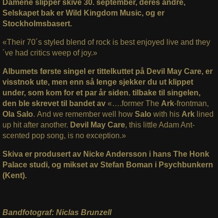
Damene slipper skive 30. september, deres andre,
Selskapet bak er Wild Kingdom Music, og er
Stockholmsbasert.
«Their 70´s styled blend of rock is best enjoyed live and they
´ve had critics weep of joy.»
Albumets første singel er tittelkuttet på Devil May Care, er
visstnok ute, men enn så lenge sjekker du ut klippet
under, som kom for et par år siden. tilbake til singelen,
den ble skrevet til bandet av
«….former The
Ark
-frontman,
Ola Salo
. And we remember well how
Salo
with his
Ark
lined
up hit after another.
Devil May Care
, this little Adam Ant-
scented pop song, is no exception.»
Skiva er produsert av Nicke Andersson i hans The Honk
Palace studi, og mikset av Stefan Boman i Psychbunkern
(Kent).
Bandfotograf: Niclas Brunzell