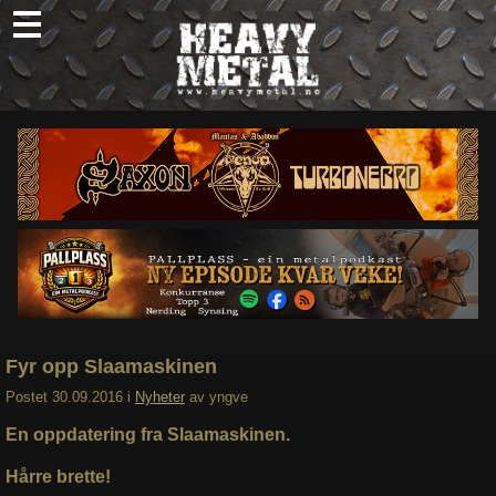
Skip
to
content
Nyheter
Omtaler
Intervjuer
Om oss
Abonner
Søk
etter:
Fyr opp Slaamaskinen
Postet
30.09.2016
i
Nyheter
av
yngve
En oppdatering fra Slaamaskinen.
Hårre brette!