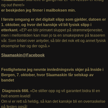
og
out there!»
er beskjeden jeg finner i mailboksen min.
I første omgang er det digitalt slipp som gjelder, datoen er
1. oktober, og hvor det kanskje vil bli fysisk slipp i
etterkant.
«EP-en blir primært sluppet på strømmetjenester,
men i mellomtiden kan man jo ta en smakeprøve på teaseren
vår.
Som bildet over antyder, så blir det nok ett og annet fysisk
eksemplar her og der også.»
Slaamaskin@Facebook
Festlighetene jeg nevnte innledningsvis skjer på Inside i
Bergen, 7. oktober, hvor Slaamaskin får selskap av
bandet
Diagnosis 666.
«De stiller opp og vil garantert bidra til en
helt enorm kveld!
Om vi er rett så heldig, så kan det kanskje bli en overraskelse
på festen også!