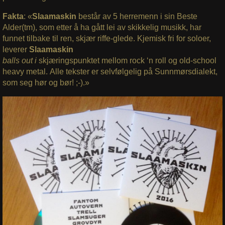
Fakta
: «
Slaamaskin
består av 5 herremenn i sin Beste
Alder(tm), som etter å ha gått lei av skikkelig musikk, har
funnet tilbake til ren, skjær riffe-glede. Kjemisk fri for soloer,
leverer
Slaamaskin
balls out i
skjæringspunktet mellom rock ‘n roll og old-school
heavy metal. Alle tekster er selvfølgelig på Sunnmørsdialekt,
som seg hør og bør! ;-).»