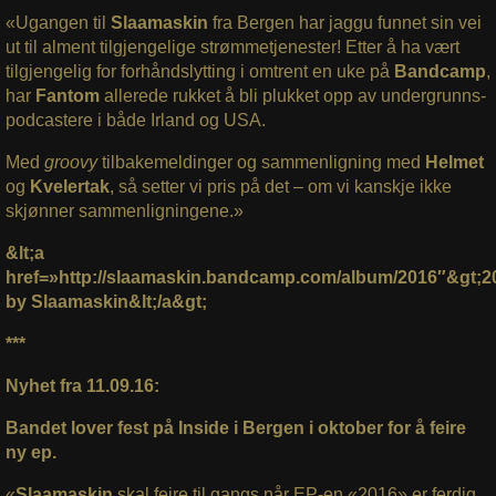
«Ugangen til
Slaamaskin
fra Bergen har jaggu funnet sin vei
ut til alment tilgjengelige strømmetjenester! Etter å ha vært
tilgjengelig for forhåndslytting i omtrent en uke på
Bandcamp
,
har
Fantom
allerede rukket å bli plukket opp av undergrunns-
podcastere i både Irland og USA.
Med
groovy
tilbakemeldinger og sammenligning med
Helmet
og
Kvelertak
, så setter vi pris på det – om vi kanskje ikke
skjønner sammenligningene.»
&lt;a
href=»http://slaamaskin.bandcamp.com/album/2016″&gt;2
by Slaamaskin&lt;/a&gt;
***
Nyhet fra 11.09.16:
Bandet lover fest på Inside i Bergen i oktober for å feire
ny ep.
«
Slaamaskin
skal feire til gangs når EP-en «2016» er ferdig