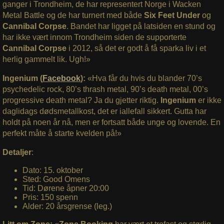
ganger i Trondheim, de har representert Norge i Wacken
Metal Battle og de har turnert med både
Six Feet Under
og
Cannibal Corpse
. Bandet har ligget på latsiden en stund og
har ikke vært innom Trondheim siden de supporterte
Cannibal Corpse
i 2012, så det er godt å få sparka liv i et
herlig gammelt lik. Ugh!»
Ingenium (
Facebook
):
«Hva får du hvis du blander 70’s
psychedelic rock, 80’s thrash metal, 90’s death metal, 00’s
progressive death metal? Ja du gjetter riktig.
Ingenium
er ikke
daglidags dødsmetallkost, det er iallefall sikkert. Gutta har
holdt på noen år nå, men er fortsatt både unge og lovende. En
perfekt måte å starte kvelden på!»
Detaljer
:
Dato: 15. oktober
Sted: Good Omens
Tid: Dørene åpner 20:00
Pris: 150 spenn
Alder: 20 årsgrense (leg.)