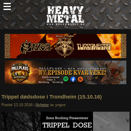
Skip
to
content
Nyheter
Omtaler
Intervjuer
Om oss
Abonner
Søk
etter:
Trippel dødsdose i Trondheim (15.10.16)
Postet
13.10.2016
i
Nyheter
av
yngve