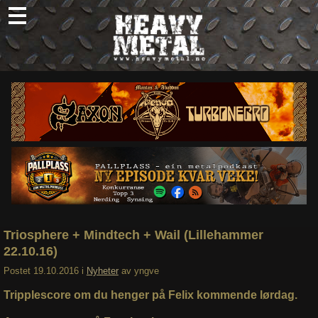
Skip
to
content
Nyheter
Omtaler
Intervjuer
Om oss
Abonner
Søk
etter:
Triosphere + Mindtech + Wail (Lillehammer
22.10.16)
Postet
19.10.2016
i
Nyheter
av
yngve
Tripplescore om du henger på Felix kommende lørdag.