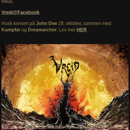
fokus.
Vreid@Facebook
Husk konsert på
John Dee
28. oktober, sammen med
Kampfar
og
Dreamarcher
. Les mer
HER
.