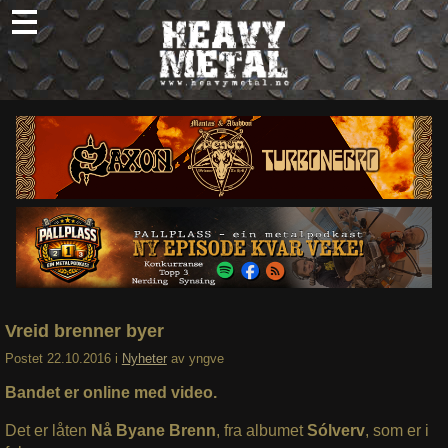
Skip
to
content
Nyheter
Omtaler
Intervjuer
Om oss
Abonner
Søk
etter:
Vreid brenner byer
Postet
22.10.2016
i
Nyheter
av
yngve
Bandet er online med video.
Det er låten
Nå Byane Brenn
, fra albumet
Sólverv
, som er i