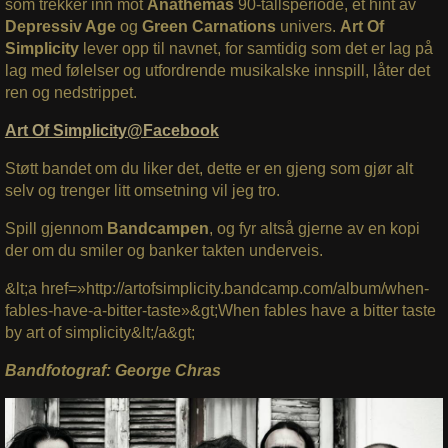
som trekker inn mot
Anathemas
90-tallsperiode, et hint av
Depressiv Age
og
Green Carnations
univers.
Art Of
Simplicity
lever opp til navnet, for samtidig som det er lag på
lag med følelser og utfordrende musikalske innspill, låter det
ren og nedstrippet.
Art Of Simplicity@Facebook
Støtt bandet om du liker det, dette er en gjeng som gjør alt
selv og trenger litt omsetning vil jeg tro.
Spill gjennom
Bandcampen
, og fyr altså gjerne av en kopi
der om du smiler og banker takten underveis.
&lt;a href=»http://artofsimplicity.bandcamp.com/album/when-
fables-have-a-bitter-taste»&gt;When fables have a bitter taste
by art of simplicity&lt;/a&gt;
Bandfotograf: George Chras