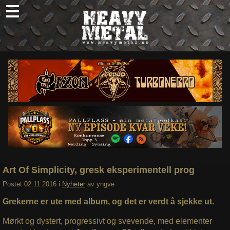
Skip
to
content
Nyheter
Omtaler
Intervjuer
Om oss
Abonner
Søk
etter:
Art Of Simplicity, gresk eksperimentell prog
Postet
02.11.2016
i
Nyheter
av
yngve
Grekerne er ute med album, og det er verdt å sjekke ut.
Mørkt og dystert, progressivt og svevende, med elementer