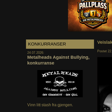
Veisla
KONKURRANSER
Postet
22
24.07.2026:
Metalheads Against Bullying,
konkurranse
Vinn litt stash fra gjengen.