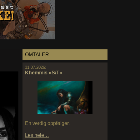
OMTALER
31.07.2026:
Khemmis «S/T»
En verdig oppfølger.
Les hele…