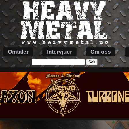
Omtaler
Intervjuer
Om oss
Søk
etter: