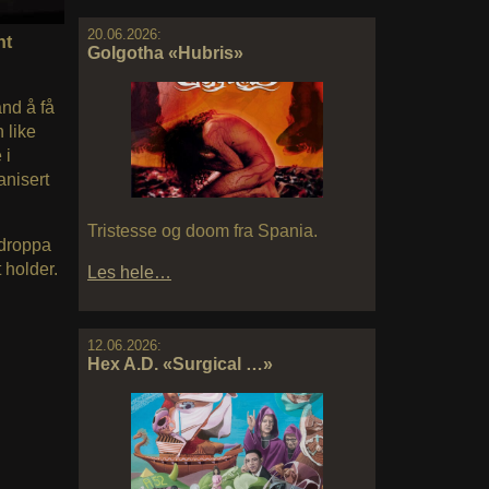
20.06.2026:
nt
Golgotha «Hubris»
and å få
 like
 i
anisert
Tristesse og doom fra Spania.
droppa
 holder.
Les hele…
12.06.2026:
Hex A.D. «Surgical …»