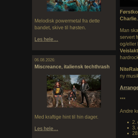
Førstko
Charlie.
Melodisk powermetal fra dette
bandet, skive til høsten.
Man skal
servert 
Les hele…
og/eller
Veislakt
hardroc
06.08.2026:
Miscreance, italiensk techthrash
NiteRa
ny musik
Arrang
***
Andre ko
Med kraftige hint til hin dager.
2.
3.
Les hele…
28