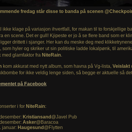
mmende fredag står disse to banda på scenen @Checkpoi
 ikke klage på variasjon ihvertfall, for makan til to forskjellige b
fra en scene. Det er gull! Kjipeste er jo å se flere band som er klin
 ligger drittett i sjanger. Her kan du meske deg med klikketrynene
, som hyler og skriker ut sin politiske ladde lokalpønk, til amerik
k med glamfaktor fra
NiteRain
.
in
kom akkurat med nytt album, som havna på Vg-lista,
Veislakt
kbombe for ikke veldig lenge siden, så begge er aktuelle så det
ementet på Facebook
nserter i for
NiteRain
:
 desember:
Kristiansand
@Javel Pub
 desember:
Asker
@Baracoa
. januar:
Haugesund
@Flytten