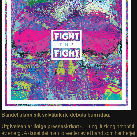
Bandet slapp sitt selvtitulerte debutalbum idag.
Utgivelsen er ifølge presseskrivet
«… ung, frisk og proppfull
av energi. Akkurat det man forventer av et band som har herjet