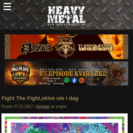
Skip
to
content
Nyheter
Omtaler
Intervjuer
Om oss
Abonner
Søk
etter:
Fight The Fight,skive ute i dag
Postet
27.01.2017
i
Nyheter
av
yngve