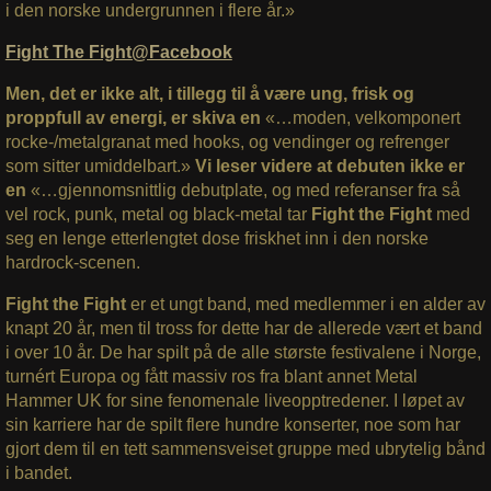
i den norske undergrunnen i flere år.»
Fight The Fight@Facebook
Men, det er ikke alt, i tillegg til å være ung, frisk og
proppfull av energi, er skiva en
«…moden, velkomponert
rocke-/metalgranat med hooks, og vendinger og refrenger
som sitter umiddelbart.»
Vi leser videre at debuten ikke er
en
«…gjennomsnittlig debutplate, og med referanser fra så
vel rock, punk, metal og black-metal tar
Fight the Fight
med
seg en lenge etterlengtet dose friskhet inn i den norske
hardrock-scenen.
Fight the Fight
er et ungt band, med medlemmer i en alder av
knapt 20 år, men til tross for dette har de allerede vært et band
i over 10 år. De har spilt på de alle største festivalene i Norge,
turnért Europa og fått massiv ros fra blant annet Metal
Hammer UK for sine fenomenale liveopptredener. I løpet av
sin karriere har de spilt flere hundre konserter, noe som har
gjort dem til en tett sammensveiset gruppe med ubrytelig bånd
i bandet.