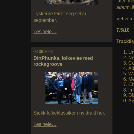
låter, m
album
, 
Tyskerne feirer seg selv i
Vel verd
september.
7,5/10
Les hele…
Tracklis
03.08.2026:
Un
Ne
DirtPhunks, folkevise med
Co
rockegroove
Al
Wa
Me
Ch
Im
Di
Av
Sjekk folkeklassiker i ny drakt her.
Les hele…