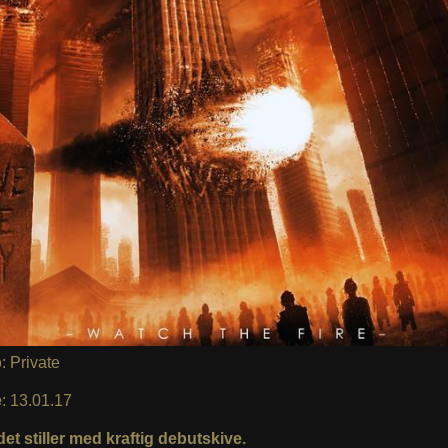
p
: Private
e
: 13.01.17
et stiller med kraftig debutskive.