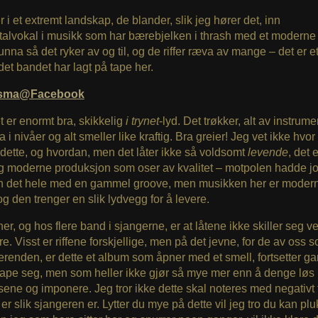
r i et extremt landskap, de blander, slik jeg hører det, inn
lvokal i musikk som har bærebjelken i thrash med et moderne s
unna så det ryker av og til, og de riffer ræva av mange – det er e
det bandet har lagt på tape her.
asma@Facebook
t er enormt bra, skikkelig
i trynet
-lyd. Det trøkker, alt av instrume
a i nivåer og alt smeller like kraftig. Bra greier! Jeg vet ikke hvor
n dette, og hvordan, men det låter ikke så voldsomt
levende
, det 
og moderne produksjon som oser av kvalitet – motpolen hadde jo
inn det hele med en gammel groove, men musikken her er moder
og den trenger en slik lydvegg for å levere.
her, og hos flere band i sjangerne, er at låtene ikke skiller seg ve
e. Visst er riffene forskjellige, men på det jevne, for de av oss s
erenden, er dette et album som åpner med et smell, fortsetter g
 tape seg, men som heller ikke gjør så mye mer enn å denge løs
ene og imponere. Jeg tror ikke dette skal noteres med negativt 
e er slik sjangeren er. Lytter du mye på dette vil jeg tro du kan pl