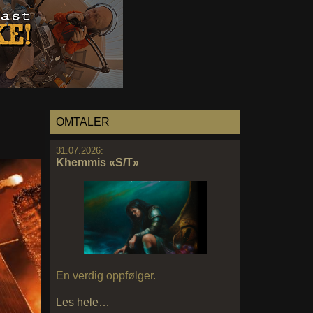
OMTALER
31.07.2026:
Khemmis «S/T»
En verdig oppfølger.
Les hele…