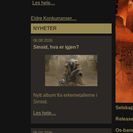
Les hele…
Eldre Konkurranser…
NYHETER
06.08.2026:
Sinsid, hva er igjen?
Nytt album fra erkemetallerne i
Sinsid.
Selska
Les hele…
Releas
Os-band
05.08.2026: