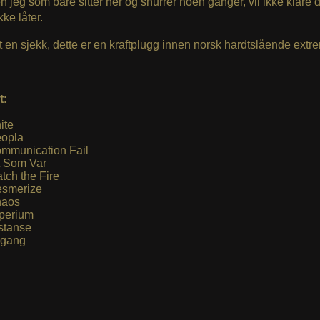
en jeg som bare sitter her og snurrer noen ganger, vil ikke klare d
ikke låter.
t en sjekk, dette er en kraftplugg innen norsk hardtslående ext
t
:
ite
opla
mmunication Fail
t Som Var
tch the Fire
smerize
aos
perium
stanse
gang