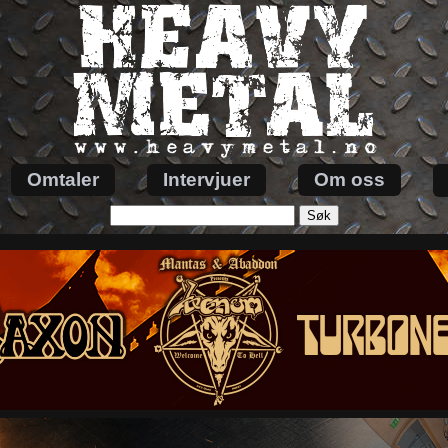
Omtaler
Intervjuer
Om oss
Søk
etter: