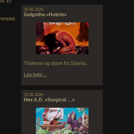
et. Et
20.06.2026:
Golgotha «Hubris»
remmetal.
Tristesse og doom fra Spania.
Les hele…
12.06.2026:
Hex A.D. «Surgical …»