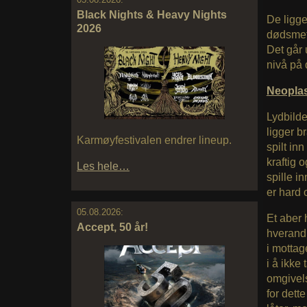
Black Nights & Heavy Nights
De ligge
2026
dødsmeta
Det går 
nivå på 
Neopl
Lydbilde
ligger br
Karmøyfestivalen endrer lineup.
spilt in
kraftig 
Les hele…
spille 
er hard 
05.08.2026:
Et aber 
Accept, 50 år!
hverandr
i mottag
i å ikke
omgivels
for dett