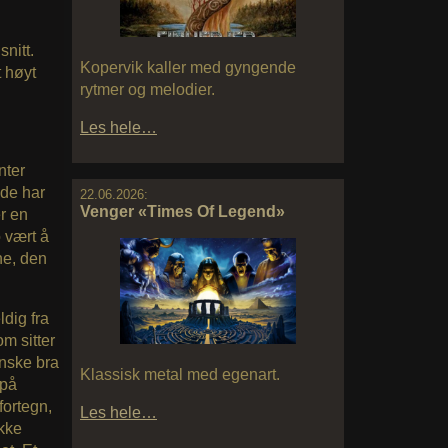
nitt.
Kopervik kaller med gyngende
t høyt
rytmer og melodier.
Les hele…
nter
 de har
22.06.2026:
Venger «Times Of Legend»
er en
 vært å
ne, den
ldig fra
om sitter
anske bra
Klassisk metal med egenart.
 på
fortegn,
Les hele…
ukke