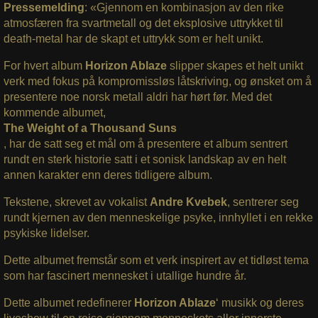
Pressemelding
: «
Gjennom en kombinasjon av den rike
atmosfæren fra svartmetall og det eksplosive uttrykket til
death-metal har de skapt et uttrykk som er helt unikt.
For hvert album
Horizon Ablaze
slipper skapes et helt unikt
verk med fokus på kompromissløs låtskriving, og ønsket om å
presentere noe norsk metall aldri har hørt før.
Med det
kommende albumet,
The Weight of a Thousand Suns
, har de satt seg et mål om å presentere et album sentrert
rundt en sterk historie satt i et sonisk landskap av en helt
annen karakter enn deres tidligere album.
Tekstene, skrevet av vokalist
Andre Kvebek
, sentrerer seg
rundt kjernen av den menneskelige psyke, innhyllet i en rekke
psykiske lidelser.
Dette albumet fremstår som et verk inspirert av et tidløst tema
som har fascinert mennesket i utallige hundre år.
Dette albumet redefinerer
Horizon Ablaze
‘ musikk og deres