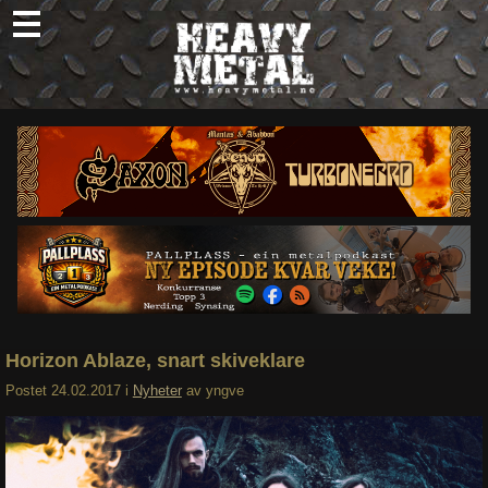
Skip
to
content
Nyheter
Omtaler
Intervjuer
Om oss
Abonner
Søk
etter:
Horizon Ablaze, snart skiveklare
Postet
24.02.2017
i
Nyheter
av
yngve