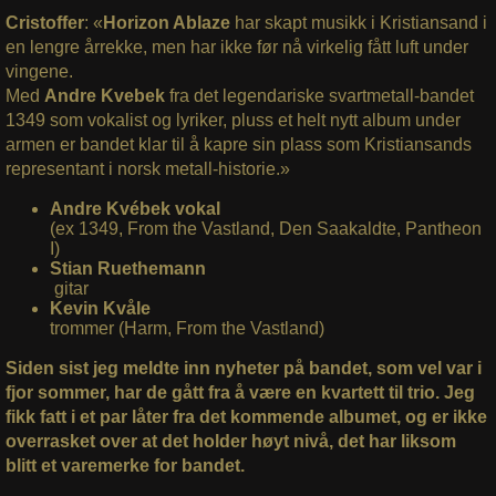
Cristoffer
: «
Horizon Ablaze
har skapt musikk i Kristiansand i
en lengre årrekke, men har ikke før nå virkelig fått luft under
vingene.
Med
Andre Kvebek
fra det legendariske svartmetall-bandet
1349 som vokalist og lyriker, pluss et helt nytt album under
armen er bandet klar til å kapre sin plass som Kristiansands
representant i norsk metall-historie.»
Andre Kvébek vokal
(ex 1349, From the Vastland, Den Saakaldte, Pantheon
I)
Stian Ruethemann
gitar
Kevin Kvåle
trommer (Harm, From the Vastland)
Siden sist jeg meldte inn nyheter på bandet, som vel var i
fjor sommer, har de gått fra å være en kvartett til trio. Jeg
fikk fatt i et par låter fra det kommende albumet, og er ikke
overrasket over at det holder høyt nivå, det har liksom
blitt et varemerke for bandet.