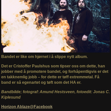
Bandet er like om hjørnet i å slippe nytt album.
Det er Cristoffer Paulshus som tipser oss om dette, han
jobber med å promotere bandet, og forhåpentligvis er det
en takknemlig jobb – for dette er tøff extremmetal. Få
band er så egenartet og tøft som det HA er.
Bandbilde; fotograf: Amund Hestsveen, fotoedit: Jonas C.
Kiplesund
Horizon Ablaze@Facebook