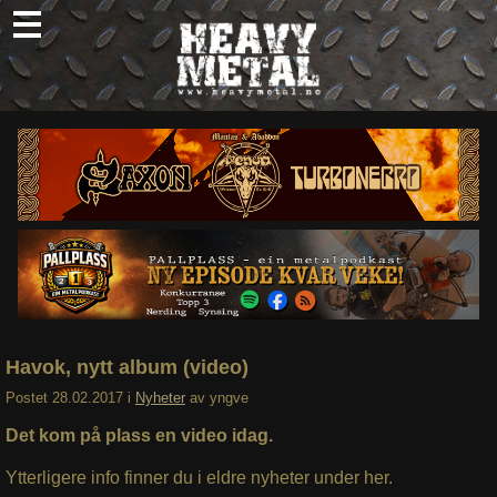
Skip
to
content
Nyheter
Omtaler
Intervjuer
Om oss
Abonner
Søk
etter:
Havok, nytt album (video)
Postet
28.02.2017
i
Nyheter
av
yngve
Det kom på plass en video idag.
Ytterligere info finner du i eldre nyheter under her.