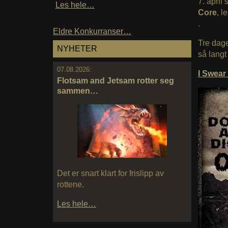
7. april 
Les hele…
Core
, l
.
Eldre Konkurranser…
Tre dage
NYHETER
så langt
07.08.2026:
I Swea
Flotsam and Jetsam rotter seg
sammen…
Det er snart klart for frislipp av
rottene.
Les hele…