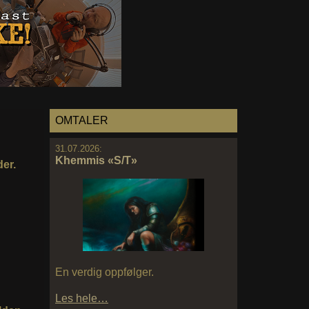
OMTALER
31.07.2026:
Khemmis «S/T»
der.
En verdig oppfølger.
Les hele…