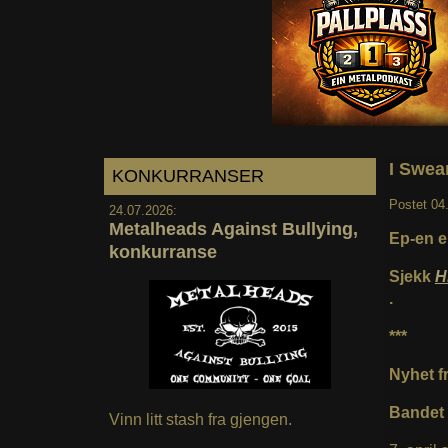
I Swea
KONKURRANSER
Postet
04
24.07.2026:
Metalheads Against Bullying,
Ep-en er
konkurranse
Sjekk
H
.
***
Nyhet fr
Bandet s
Vinn litt stash fra gjengen.