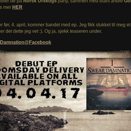
stiller de på
Norsk Urskogs
party, sammen med blant andre
Go
es mer
HER
r før, 4. april, kommer bandet med ep. Jeg fikk stukket til meg et
 er det dette jeg vet :). Og ja, sjekk teaseren under.
r Damnation@Facebook