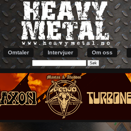
Omtaler
Intervjuer
Om oss
Søk
etter: