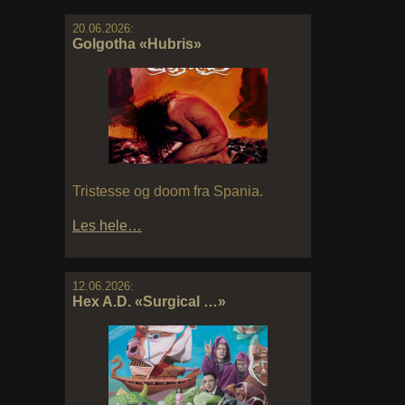
20.06.2026:
Golgotha «Hubris»
Tristesse og doom fra Spania.
Les hele…
12.06.2026:
Hex A.D. «Surgical …»