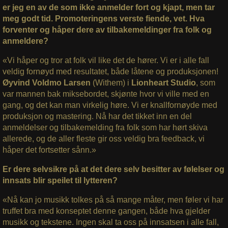
er jeg en av de som ikke anmelder fort og kjapt, men tar
meg godt tid. Promoteringens verste fiende, vet. Hva
forventer og håper dere av tilbakemeldinger fra folk og
anmeldere?
«Vi håper og tror at folk vil like det de hører. Vi er i alle fall
veldig fornøyd med resultatet, bå
de låtene og produksjonen!
Øyvind Voldmo Larsen
(Withem) i
Lionheart Studio
, som
var mannen bak miksebordet, skjønte hvor vi ville med en
gang, og det kan man virkelig høre. Vi er knallfornøyde med
produksjon og mastering. Nå har det tikket inn en del
anmeldelser og tilbakemelding fra folk som har hørt skiva
allerede, og de aller fleste gir oss veldig bra feedback, vi
håper det fortsetter sånn.»
Er dere selvsikre på at det dere selv besitter av følelser og
innsats blir speilet til lytteren?
«Nå kan jo musikk tolkes på så mange måter, men føler vi har
truffet bra med konseptet denne gangen, både hva gjelder
musikk og tekstene. Ingen skal ta oss på innsatsen i alle fall,