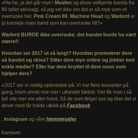
«He-he, ja det går mye i
Maiden
og disse velkjente banda fra
80 tallet selvsagt, så jeg vet ikke om det er så mye som vil
overraske her.
Pink Cream 69
,
Machine Head
og
Warlord
er
jo kanskje noen band som kan overraske litt?»
Warlord BURDE ikke overraske, det bandet burde ha vært
større!!
Hvordan ser 2017 ut så langt? Hvordan promoterer dere
så bandet og skiva? Sitter dere mye online og jobber mot
enkle medier? Eller har dere knyttet til dere noen som
hjelper dere?
«2017 ser vi veldig optimistisk på. Vi har flere konserter på
gang, blant annet noe mer i utlandet faktisk. Det får man i så
fall vite mer om etter hvert. Så de som følger oss og liker det vi
driver med får holde utkikk på
Facebook
,
Instagram
og våre
hjemmesider
framover.