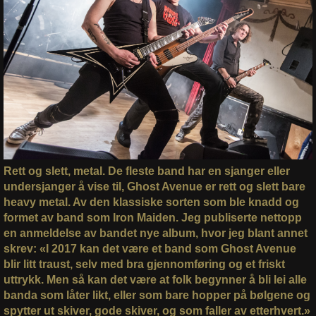
Rett og slett, metal. De fleste band har en sjanger eller
undersjanger å vise til, Ghost Avenue er rett og slett bare
heavy metal. Av den klassiske sorten som ble knadd og
formet av band som Iron Maiden. Jeg publiserte nettopp
en anmeldelse av bandet nye album, hvor jeg blant annet
skrev: «I 2017 kan det være et band som Ghost Avenue
blir litt traust, selv med bra gjennomføring og et friskt
uttrykk. Men så kan det være at folk begynner å bli lei alle
banda som låter likt, eller som bare hopper på bølgene og
spytter ut skiver, gode skiver, og som faller av etterhvert.»