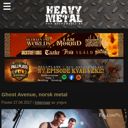
Skip
to
content
Nyheter
Omtaler
Intervjuer
Om oss
Abonner
Søk
etter:
Ghost Avenue, norsk metal
Postet
27.04.2017
i
Intervjuer
av
yngve