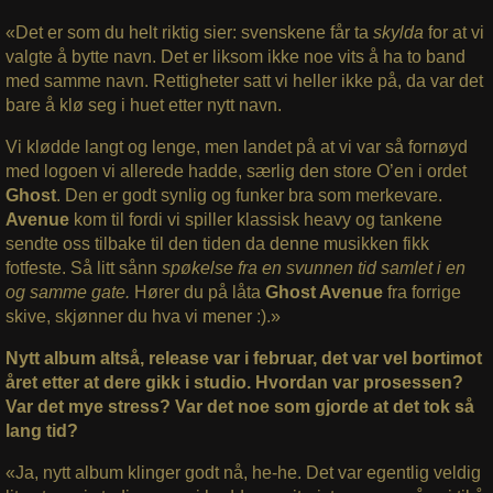
«Det er som du helt riktig sier: svenskene får ta
skylda
for at vi
valgte å bytte navn. Det er liksom ikke noe vits å ha to band
med samme navn. Rettigheter satt vi heller ikke på, da var det
bare å klø seg i huet etter nytt navn.
Vi klødde langt og lenge, men landet på at vi var så fornøyd
med logoen vi allerede hadde, særlig den store O’en i ordet
Ghost
. Den er godt synlig og funker bra som merkevare.
Avenue
kom til fordi vi spiller klassisk heavy og tankene
sendte oss tilbake til den tiden da denne musikken fikk
fotfeste. Så litt sånn
spøkelse fra en svunnen tid samlet i en
og samme gate.
Hører du på låta
Ghost Avenue
fra forrige
skive, skjønner du hva vi mener :).»
Nytt album altså, release var i februar, det var vel bortimot
året etter at dere gikk i studio. Hvordan var prosessen?
Var det mye stress? Var det noe som gjorde at det tok så
lang tid?
«Ja, nytt album klinger godt nå, he-he. Det var egentlig veldig