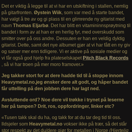
Det er viktig å legge til at vi har en utskiftning i stallen, nemlig
på gitarfronten.
Øystein Wiik
, som var med å starte bandet,
har valgt å tre av og gi plass til en glimrende ny gitarist med
navn
Thomas Eljarbø
. Det har blitt en vitamininnsprøytning til
bandet i form av at han er en herlig fyr, med overskudd som
smitter over på oss andre. Dessuten er han en veldig dyktig
gitarist. Dette, samt det nye albumet gjør at vi har fått en ny giv
og satser mer enn tidligere. Vi er aktive på sosiale medier og
vi får også god hjelp fra plateselskapet
Pitch Black Records
, så vi har troen på mer moro framover.»
Jeg takker stort for at dere hadde tid til å stoppe innom
Heavymetal.no,jeg ønsker dere alt godt, og håper bandet
får uttelling på den jobben dere har lagt ned.
Avsluttende ord? Noe dere vil trøkke i trynet på leserne
her på tampen? Drit, ros, oppfordringer, linker etc?
«Tusen takk skal du ha, og takk for at du tar deg tid til oss.
Ildsjeler som
Heavymetal.no
vokser ikke på trær, så det står
stor respekt av det du/dere gjør for metallen i Norge
(Hjertelig