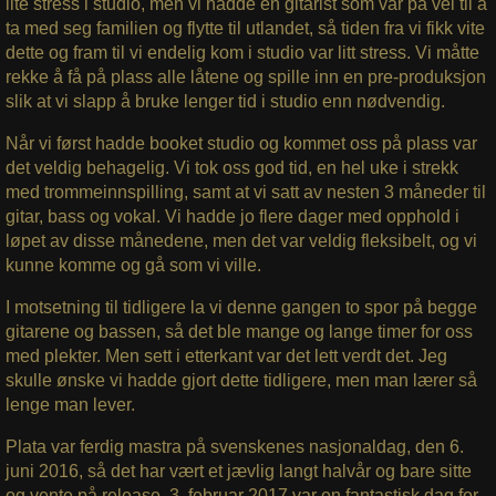
lite stress i studio, men vi hadde en gitarist som var på vei til å
ta med seg familien og flytte til utlandet, så tiden fra vi fikk vite
dette og fram til vi endelig kom i studio var litt stress. Vi måtte
rekke å få på plass alle låtene og spille inn en pre-produksjon
slik at vi slapp å bruke lenger tid i studio enn nødvendig.
Når vi først hadde booket studio og kommet oss på plass var
det veldig behagelig. Vi tok oss god tid, en hel uke i strekk
med trommeinnspilling, samt at vi satt av nesten 3 måneder til
gitar, bass og vokal. Vi hadde jo flere dager med opphold i
løpet av disse månedene, men det var veldig fleksibelt, og vi
kunne komme og gå som vi ville.
I motsetning til tidligere la vi denne gangen to spor på begge
gitarene og bassen, så det ble mange og lange timer for oss
med plekter. Men sett i etterkant var det lett verdt det. Jeg
skulle ønske vi hadde gjort dette tidligere, men man lærer så
lenge man lever.
Plata var ferdig mastra på svenskenes nasjonaldag, den 6.
juni 2016, så det har vært et jævlig langt halvår og bare sitte
og vente på release. 3. februar 2017 var en fantastisk dag for