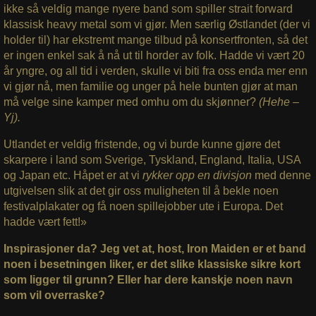
ikke så veldig mange nyere band som spiller strait forward
klassisk heavy metal som vi gjør. Men særlig Østlandet (der vi
holder til) har ekstremt mange tilbud på konsertfronten, så det
er ingen enkel sak å nå ut til horder av folk. Hadde vi vært 20
år yngre, og all tid i verden, skulle vi biti fra oss enda mer enn
vi gjør nå, men familie og unger på hele bunten gjør at man
må velge sine kamper med omhu om du skjønner?
(Hehe –
Yj).
Utlandet er veldig fristende, og vi burde kunne gjøre det
skarpere i land som Sverige, Tyskland, England, Italia, USA
og Japan etc. Håpet er at vi
rykker opp en divisjon
med denne
utgivelsen slik at det gir oss muligheten til å bekle noen
festivalplakater og få noen spillejobber ute i Europa. Det
hadde vært fett!»
Inspirasjoner da? Jeg vet at, host, Iron Maiden er et band
noen i besetningen liker, er det slike klassiske sikre kort
som ligger til grunn? Eller har dere kanskje noen navn
som vil overraske?