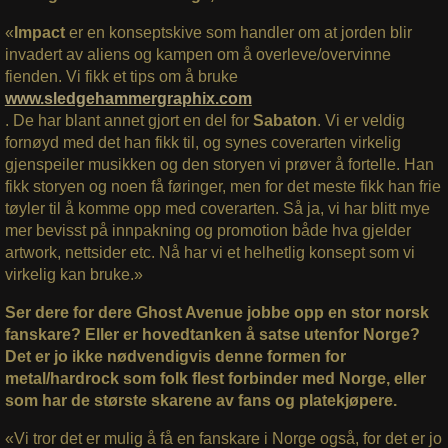
«
Impact
er en konseptskive som handler om at jorden blir
invadert av aliens og kampen om å overleve/overvinne
fienden. Vi fikk et tips om å bruke
www.sledgehammergraphix.com
. De har blant annet gjort en del for
Sabaton
. Vi er veldig
fornøyd med det han fikk til, og synes coverarten virkelig
gjenspeiler musikken og den storyen vi prøver å fortelle. Han
fikk storyen og noen få føringer, men for det meste fikk han frie
tøyler til å komme opp med coverarten. Så ja, vi har blitt mye
mer bevisst på innpakning og promotion både hva gjelder
artwork, nettsider etc. Nå har vi et helhetlig konsept som vi
virkelig kan bruke.»
Ser dere for dere Ghost Avenue jobbe opp en stor norsk
fanskare? Eller er hovedtanken å satse utenfor Norge?
Det er jo ikke nødvendigvis denne formen for
metal/hardrock som folk flest forbinder med Norge, eller
som har de største skarene av fans og platekjøpere.
«Vi tror det er mulig å få en fanskare i Norge også, for det er jo