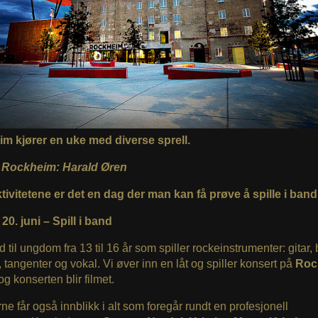
m kjører en uke med diverse sprell.
 Rockheim: Harald Øren
tivitetene er det en dag der man kan få prøve å spille i band
20. juni – Spill i band
ud til ungdom fra 13 til 16 år som spiller rockeinstrumenter: gitar,
 tangenter og vokal. Vi øver inn en låt og spiller konsert på
Roc
 og konserten blir filmet.
ne får også innblikk i alt som foregår rundt en profesjonell