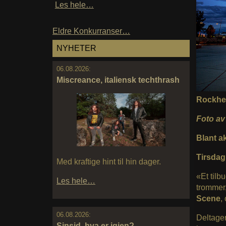
Les hele…
Eldre Konkurranser…
NYHETER
06.08.2026:
Miscreance, italiensk techthrash
Rockhei
Foto av
Blant ak
Tirsdag 
Med kraftige hint til hin dager.
«Et tilb
Les hele…
trommer,
Scene
,
06.08.2026:
Deltager
Sinsid, hva er igjen?