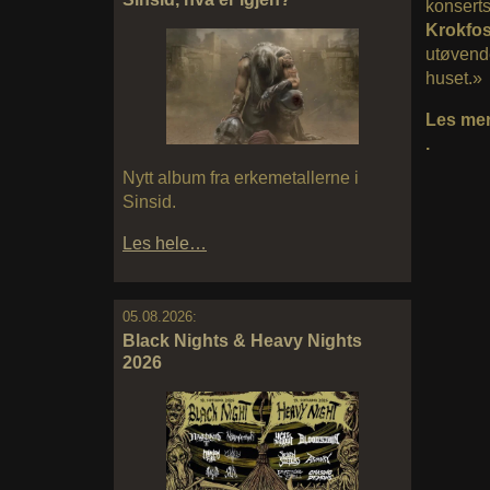
konsert
Krokfo
utøvende
huset.»
Les me
.
Nytt album fra erkemetallerne i
Sinsid.
Les hele…
05.08.2026:
Black Nights & Heavy Nights
2026