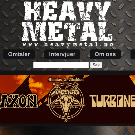
Omtaler
Intervjuer
Om oss
Søk
etter: