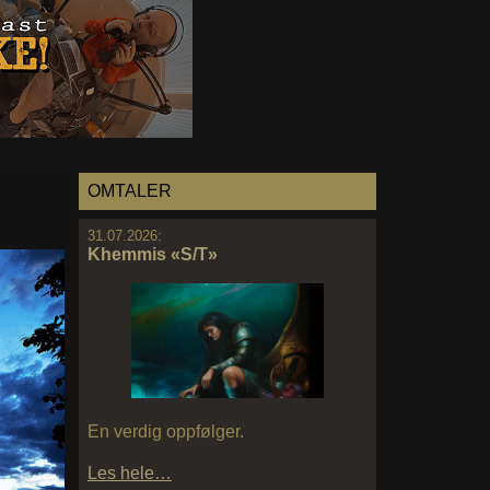
OMTALER
31.07.2026:
Khemmis «S/T»
En verdig oppfølger.
Les hele…