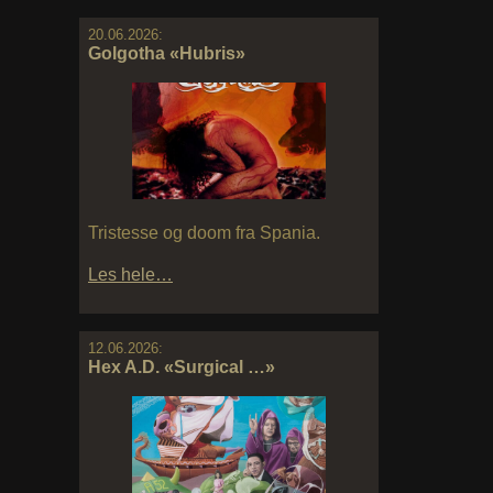
20.06.2026:
Golgotha «Hubris»
Tristesse og doom fra Spania.
Les hele…
12.06.2026:
Hex A.D. «Surgical …»