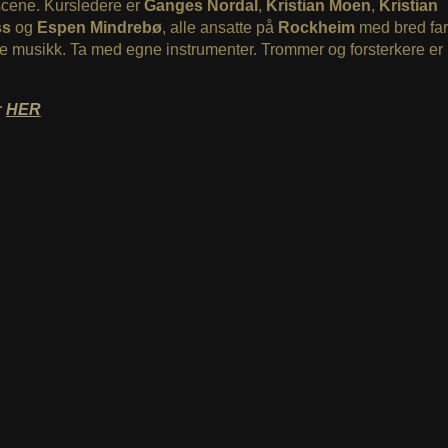
scene. Kursledere er
Ganges Nordal
,
Kristian Moen
,
Kristian
ss
og
Espen Mindrebø
, alle ansatte på
Rockheim
med bred fart
 musikk. Ta med egne instrumenter. Trommer og forsterkere er
r
HER