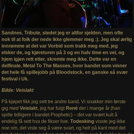
Sandnes, Tribute, stedet jeg er altfor sjelden, men ofte
nok til at folk der nede ikke glemmer meg :). Jeg skal ærlig
innrømme at det var Vorbid som trakk meg med, jeg
elsker de, og kjøreturen på 3 og en halv time en vei, og
hjem igjen rett etter, skremte meg ikke. Dette var en
delfinale, Metal To The Masses, hvor bandet som vinner
det hele få spillejobb på Bloodstock, en ganske så svær
festival i Uk.
Bilde: Veislakt
På kjøpet fikk jeg sett tre andre band. Vi snakker min første
gig med
Veislakt
, jeg har fulgt
René
der i mange år (han
spilte tidligere i bandet Prophetic) – det var svært kult å
endelig få sett hva de fikser live.
Todesking
visste jeg ikke
noe om, det viste seg å være svart, og helt på kant med det