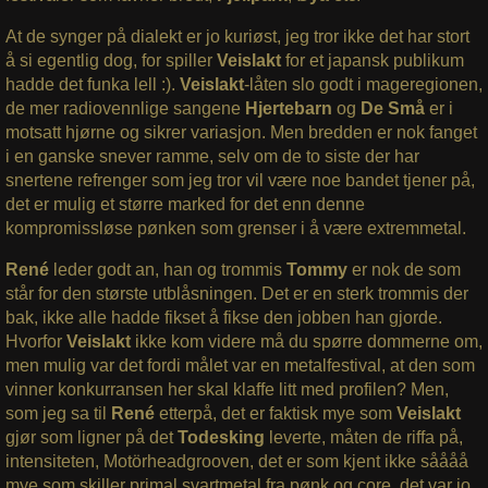
At de synger på dialekt er jo kuriøst, jeg tror ikke det har stort
å si egentlig dog, for spiller
Veislakt
for et japansk publikum
hadde det funka lell :).
Veislakt
-låten slo godt i mageregionen,
de mer radiovennlige sangene
Hjertebarn
og
De Små
er i
motsatt hjørne og sikrer variasjon. Men bredden er nok fanget
i en ganske snever ramme, selv om de to siste der har
snertene refrenger som jeg tror vil være noe bandet tjener på,
det er mulig et større marked for det enn denne
kompromissløse pønken som grenser i å være extremmetal.
René
leder godt an, han og trommis
Tommy
er nok de som
står for den største utblåsningen. Det er en sterk trommis der
bak, ikke alle hadde fikset å fikse den jobben han gjorde.
Hvorfor
Veislakt
ikke kom videre må du spørre dommerne om,
men mulig var det fordi målet var en metalfestival, at den som
vinner konkurransen her skal klaffe litt med profilen? Men,
som jeg sa til
René
etterpå, det er faktisk mye som
Veislakt
gjør som ligner på det
Todesking
leverte, måten de riffa på,
intensiteten, Motörheadgrooven, det er som kjent ikke såååå
mye som skiller primal svartmetal fra pønk og core, det var jo