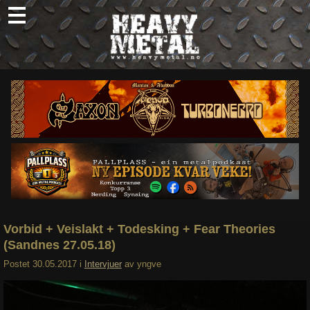
Skip
to
content
Nyheter
Omtaler
Intervjuer
Om oss
Abonner
Søk
etter:
Vorbid + Veislakt + Todesking + Fear Theories
(Sandnes 27.05.18)
Postet
30.05.2017
i
Intervjuer
av
yngve