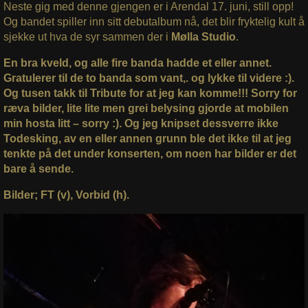
Neste gig med denne gjengen er i Arendal 17. juni, still opp!
Og bandet spiller inn sitt debutalbum nå, det blir fryktelig kult å
sjekke ut hva de syr sammen der i
Mølla Studio
.
En bra kveld, og alle fire banda hadde et eller annet.
Gratulerer til de to banda som vant,. og lykke til videre :).
Og tusen takk til Tribute for at jeg kan komme!!! Sorry for
ræva bilder, lite lite men grei belysing gjorde at mobilen
min hosta litt – sorry :). Og jeg knipset dessverre ikke
Todesking, av en eller annen grunn ble det ikke til at jeg
tenkte på det under konserten, om noen har bilder er det
bare å sende.
Bilder; FT (v), Vorbid (h).