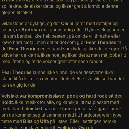
spillekåte, de elsker dette, og fikser greit å formidle denne
gleden til folket.
Gitaristene er dyktige, og der
Ole
briljerer med detaljer og
soloer, er
Andreas
en kanonstødig riffer. Rytmeseksjonen er
litt som bandet, ikke helt bestemt på om de vil thrashe eller
kjøre hard metal, men det er det som gjør
Fear Theories
til
det
Fear Theories
er; et band som tydelig liker det de gjør. På
skive har de klart å fikse noe jeg liker, det at man må jobbe litt
med låtene og at de vokser greit etter noen runder.
Fear Theories
kunne ikke vinne, de var dessverre ikke i
stand til å delta i en eventuell fortsettelse, så slikt sett var det
kun en gig for de.
Veislakt var kompromissløse; pønk og hard rock så det
holdt.
Ikke musikk for alle, og kanskje litt malplassert med
metalband,
Veislakt
har nok større sjanse på å gjøre furore
om de kommer seg ut sammen med litt hardcoregreier, type
turne med
Blitz
og
Uffa
på listen. Eller i settingen norske
festivaler som favner bredt,
Fjellpark
,
Øya
etc.