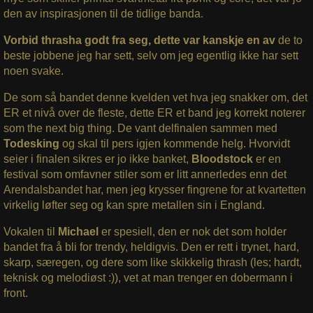
den av inspirasjonen til de tidlige banda.
Vorbid thrasha godt fra seg, dette var kanskje en av
de to
beste jobbene jeg har sett, selv om jeg egentlig ikke har sett
noen svake.
De som så bandet denne kvelden vet hva jeg snakker om, det
ER et nivå over de fleste, dette ER et band jeg korrekt noterer
som the next big thing. De vant delfinalen sammen med
Todesking
og skal til pers igjen kommende helg. Hvorvidt
seier i finalen sikres er jo ikke banket,
Bloodstock
er en
festival som omfavner stiler som er litt annerledes enn det
Arendalsbandet har, men jeg krysser fingrene for at kvartetten
virkelig løfter seg og kan spre metallen sin i England.
Vokalen til
Michael
er spesiell, den er nok det som holder
bandet fra å bli for trendy, heldigvis. Den er rett i trynet, hard,
skarp, særegen, og dere som like skikkelig thrash (les; hardt,
teknisk og melodiøst :)), vet at man trenger en dobermann i
front.