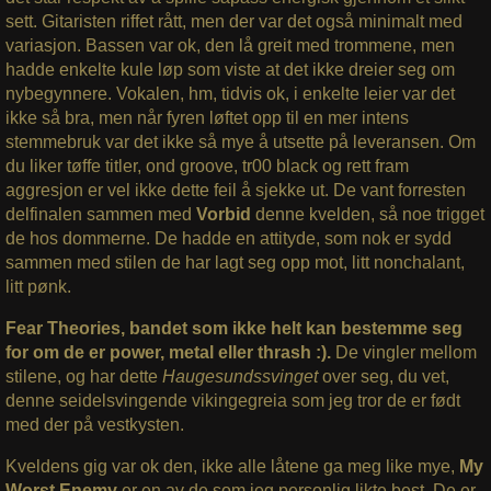
sett. Gitaristen riffet rått, men der var det også minimalt med
variasjon. Bassen var ok, den lå greit med trommene, men
hadde enkelte kule løp som viste at det ikke dreier seg om
nybegynnere. Vokalen, hm, tidvis ok, i enkelte leier var det
ikke så bra, men når fyren løftet opp til en mer intens
stemmebruk var det ikke så mye å utsette på leveransen. Om
du liker tøffe titler, ond groove, tr00 black og rett fram
aggresjon er vel ikke dette feil å sjekke ut. De vant forresten
delfinalen sammen med
Vorbid
denne kvelden, så noe trigget
de hos dommerne. De hadde en attityde, som nok er sydd
sammen med stilen de har lagt seg opp mot, litt nonchalant,
litt pønk.
Fear Theories, bandet som ikke helt kan bestemme seg
for om de er power, metal eller thrash :).
De vingler mellom
stilene, og har dette
Haugesundssvinget
over seg, du vet,
denne seidelsvingende vikingegreia som jeg tror de er født
med der på vestkysten.
Kveldens gig var ok den, ikke alle låtene ga meg like mye,
My
Worst Enemy
er en av de som jeg personlig likte best. De er