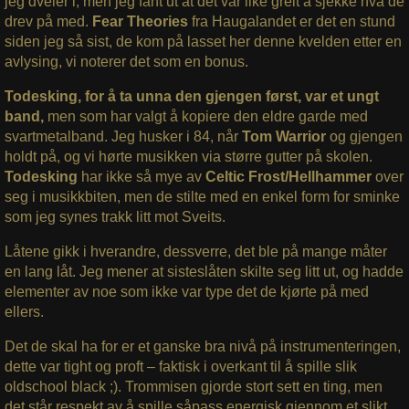
jeg dveler i, men jeg fant ut at det var like greit å sjekke hva de
drev på med.
Fear Theories
fra Haugalandet er det en stund
siden jeg så sist, de kom på lasset her denne kvelden etter en
avlysing, vi noterer det som en bonus.
Todesking, for å ta unna den gjengen først, var et ungt
band,
men som har valgt å kopiere den eldre garde med
svartmetalband. Jeg husker i 84, når
Tom Warrior
og gjengen
holdt på, og vi hørte musikken via større gutter på skolen.
Todesking
har ikke så mye av
Celtic Frost/Hellhammer
over
seg i musikkbiten, men de stilte med en enkel form for sminke
som jeg synes trakk litt mot Sveits.
Låtene gikk i hverandre, dessverre, det ble på mange måter
en lang låt. Jeg mener at sisteslåten skilte seg litt ut, og hadde
elementer av noe som ikke var type det de kjørte på med
ellers.
Det de skal ha for er et ganske bra nivå på instrumenteringen,
dette var tight og proft – faktisk i overkant til å spille slik
oldschool black ;). Trommisen gjorde stort sett en ting, men
det står respekt av å spille såpass energisk gjennom et slikt