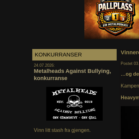
Vinner
KONKURRANSER
Postet
03
24.07.2026:
Metalheads Against Bullying,
…og det
konkurranse
Kampen
Heavym
Vinn litt stash fra gjengen.