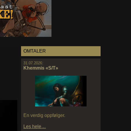
OMTALER
31.07.2026:
Khemmis «S/T»
En verdig oppfølger.
Les hele…