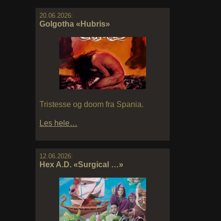
20.06.2026:
Golgotha «Hubris»
Tristesse og doom fra Spania.
Les hele…
12.06.2026:
Hex A.D. «Surgical …»