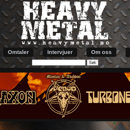
Omtaler
Intervjuer
Om oss
Søk
etter: