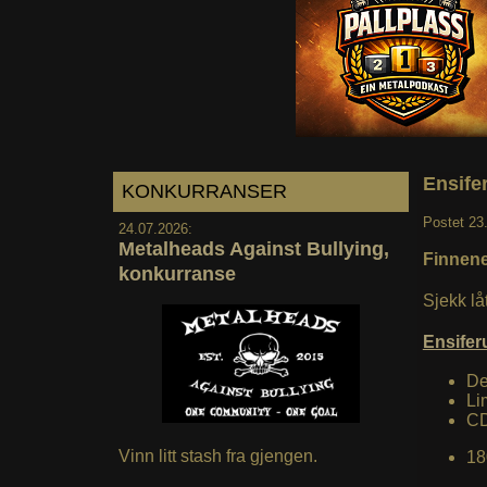
Ensife
KONKURRANSER
Postet
23
24.07.2026:
Metalheads Against Bullying,
Finnene
konkurranse
Sjekk lå
Ensife
De
Li
C
Vinn litt stash fra gjengen.
18