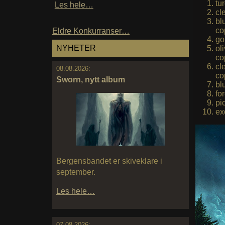
tu
Les hele…
cl
bl
co
Eldre Konkurranser…
go
NYHETER
ol
co
cl
08.08.2026:
co
Sworn, nytt album
bl
fo
pi
ex
Bergensbandet er skiveklare i
september.
Les hele…
07.08.2026: