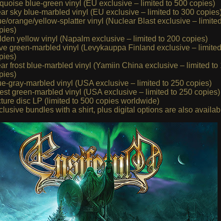
rquoise blue-green vinyl (EU exclusive – limited to 500 copies)
ear sky blue-marbled vinyl (EU exclusive – limited to 300 copies
ue/orange/yellow-splatter vinyl (Nuclear Blast exclusive – limite
pies)
lden yellow vinyl (Napalm exclusive – limited to 200 copies)
ive green-marbled vinyl (Levykauppa Finland exclusive – limited
pies)
ear frost blue-marbled vinyl (Yamiin China exclusive – limited to
pies)
ue-gray-marbled vinyl (USA exclusive – limited to 250 copies)
rest green-marbled vinyl (USA exclusive – limited to 250 copies)
cture disc LP (limited to 500 copies worldwide)
clusive bundles with a shirt, plus digital options are also availab