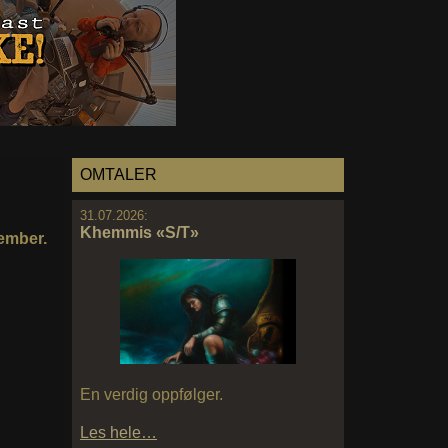
OMTALER
31.07.2026:
Khemmis «S/T»
tember.
En verdig oppfølger.
Les hele…