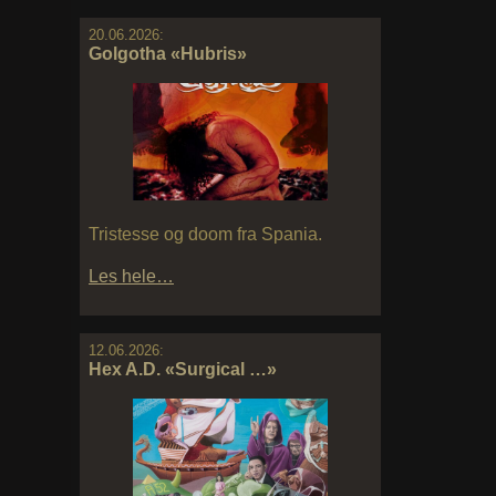
20.06.2026:
Golgotha «Hubris»
Tristesse og doom fra Spania.
Les hele…
12.06.2026:
Hex A.D. «Surgical …»