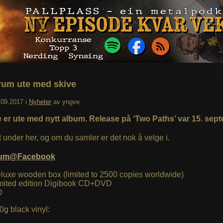
rum ute med skive
.09.2017
i
Nyheter
av
yngve
 er ute med nytt album. Release på ‘Two Paths’ var 15. sep
t under her, og om du samler er det nok å velge i.
rum@Facebook
luxe wooden box (limited to 2500 copies worldwide)
mited edition Digibook CD+DVD
D
0g black vinyl: