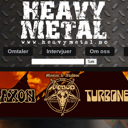
Omtaler
Intervjuer
Om oss
Søk
etter: