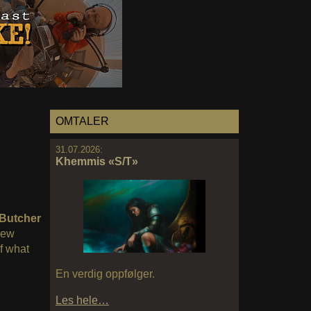
OMTALER
31.07.2026:
Khemmis «S/T»
Butcher
new
of what
En verdig oppfølger.
Les hele…