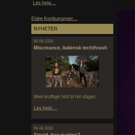
Les hele…
Eldre Konkurranser…
NYHETER
06.08.2026:
Miscreance, italiensk techthrash
Med kraftige hint til hin dager.
Les hele…
06.08.2026:
Sinsid, hva er igjen?