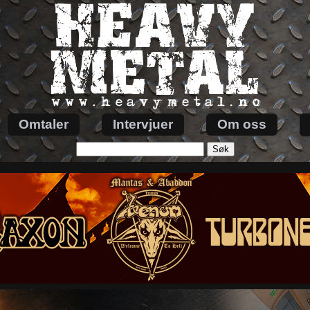
Omtaler
Intervjuer
Om oss
Søk
etter: