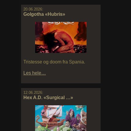
20.06.2026:
Golgotha «Hubris»
Tristesse og doom fra Spania.
Les hele…
12.06.2026:
Hex A.D. «Surgical …»