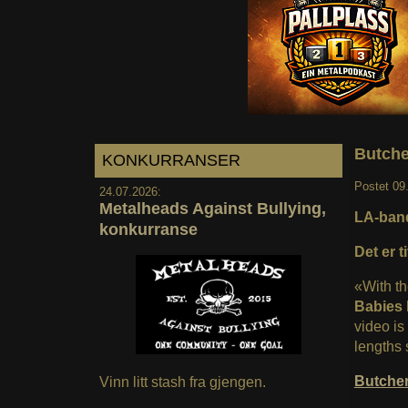
Butche
KONKURRANSER
Postet
09
24.07.2026:
Metalheads Against Bullying,
LA-band
konkurranse
Det er t
«With th
Babies
video is
lengths 
Butche
Vinn litt stash fra gjengen.