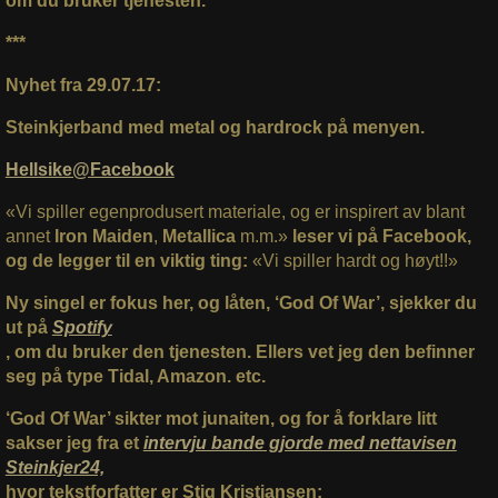
om du bruker tjenesten.
***
Nyhet fra 29.07.17:
Steinkjerband med metal og hardrock på menyen.
Hellsike@Facebook
«Vi spiller egenprodusert materiale, og er inspirert av blant
annet
Iron Maiden
,
Metallica
m.m.»
leser vi på Facebook,
og de legger til en viktig ting:
«Vi spiller hardt og høyt!!»
Ny singel er fokus her, og låten, ‘God Of War’, sjekker du
ut på
Spotify
, om du bruker den tjenesten. Ellers vet jeg den befinner
seg på type Tidal, Amazon. etc.
‘God Of War’ sikter mot junaiten, og for å forklare litt
sakser jeg fra et
intervju bande gjorde med nettavisen
Steinkjer24,
hvor tekstforfatter er Stig Kristiansen: