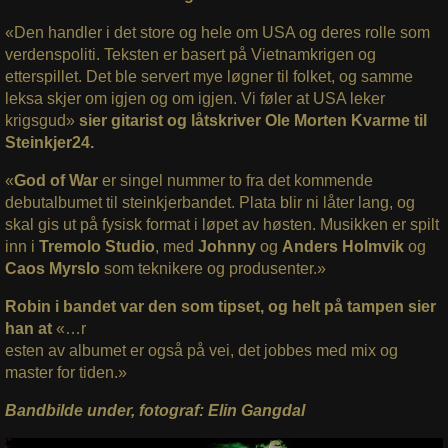
«Den handler i det store og hele om USA og deres rolle som
verdenspoliti. Teksten er basert på Vietnamkrigen og
etterspillet. Det ble servert mye løgner til folket, og samme
leksa skjer om igjen og om igjen. Vi føler at USA leker
krigsgud»
sier gitarist og låtskriver Ole Morten Kvarme til
Steinkjer24.
«
God of War
er singel nummer to fra det kommende
debutalbumet til steinkjerbandet. Plata blir ni låter lang, og
skal gis ut på fysisk format i løpet av høsten. Musikken er spilt
inn i
Tremolo Studio
, med
Johnny
og
Anders Holmvik
og
Caos Myrslo
som teknikere og produsenter.»
Robin i bandet var den som tipset, og helt på tampen sier
han at
«…r
esten av albumet er også på vei, det jobbes med mix og
master for tiden.»
Bandbilde under, fotograf: Elin Gangdal