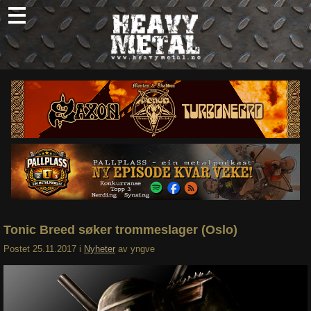
Skip
to
content
Nyheter
Omtaler
Intervjuer
Om oss
Abonner
Søk
etter:
Tonic Breed søker trommeslager (Oslo)
Postet
25.11.2017
i
Nyheter
av
yngve