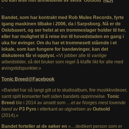
Du kan lese min anmeldelse av skiva ‘Outsold’
HER
.
Bandet, som har kontrakt med Rob Mules Records, fyrte
igang maskinen tilbake i 2006, da i Sarpsborg. Nå er de
Oslobasert, og ser helst at en trommeslager holder til her,
eller har mulighet til å reise inn til hovedstaden en gang i
uka for øvinger. Om du har et trommesett stående i et
lokale, som kan fungere for bandøvinger, kan det
diskuteres får vi opplyst.
«Vi jobber alle til
vanlige
arbeidstider, så det bruker som regel å klaffe likt for alle med
øvingstidspunkter.»
Tonic Breed@Facebook
«Bandet har så langt gitt ut to studioalbum, fire musikkvideoer,
samt spilt konserter helt siden bandets opprinnelse.
Tonic
Breed
ble i 2014 av ansett som
…et av Norges mest lovende
band
av
P3 Pyro
i etterkant av utgivelsen av
Outsold
(2014).»
Bandet forteller at de søker en
«…dedikert person som er