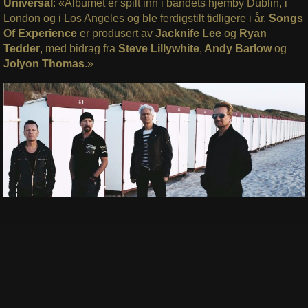
Universal
: «Albumet er spilt inn i bandets hjemby Dublin, i
London og i Los Angeles og ble ferdigstilt tidligere i år.
Songs
Of Experience
er produsert av
Jacknife Lee
og
Ryan
Tedder
, med bidrag fra
Steve Lillywhite
,
Andy Barlow
og
Jolyon Thomas
.»