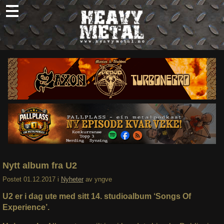
Skip
to
content
Nyheter
Omtaler
Intervjuer
Om oss
Abonner
Søk
etter:
Nytt album fra U2
Postet
01.12.2017
i
Nyheter
av
yngve
U2 er i dag ute med sitt 14. studioalbum ‘Songs Of
Experience’.