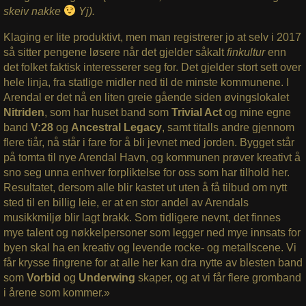
skeiv nakke
Yj).
Klaging er lite produktivt, men man registrerer jo at selv i 2017
så sitter pengene løsere når det gjelder såkalt
finkultur
enn
det folket faktisk interesserer seg for. Det gjelder stort sett over
hele linja, fra statlige midler ned til de minste kommunene. I
Arendal er det nå en liten greie gående siden øvingslokalet
Nitriden
, som har huset band som
Trivial Act
og mine egne
band
V:28
og
Ancestral Legacy
, samt titalls andre gjennom
flere tiår, nå står i fare for å bli jevnet med jorden. Bygget står
på tomta til nye Arendal Havn, og kommunen prøver kreativt å
sno seg unna enhver forpliktelse for oss som har tilhold her.
Resultatet, dersom alle blir kastet ut uten å få tilbud om nytt
sted til en billig leie, er at en stor andel av Arendals
musikkmiljø blir lagt brakk. Som tidligere nevnt, det finnes
mye talent og nøkkelpersoner som legger ned mye innsats for
byen skal ha en kreativ og levende rocke- og metallscene. Vi
får krysse fingrene for at alle her kan dra nytte av blesten band
som
Vorbid
og
Underwing
skaper, og at vi får flere gromband
i årene som kommer.»