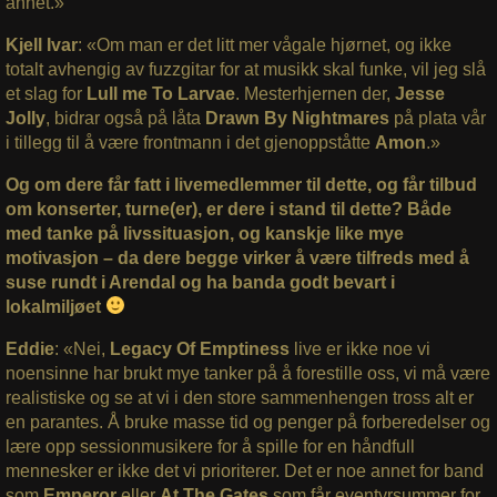
annet.»
Kjell Ivar
: «Om man er det litt mer vågale hjørnet, og ikke
totalt avhengig av fuzzgitar for at musikk skal funke, vil jeg slå
et slag for
Lull me To Larvae
. Mesterhjernen der,
Jesse
Jolly
, bidrar også på låta
Drawn By Nightmares
på plata vår
i tillegg til å være frontmann i det gjenoppståtte
Amon
.»
Og om dere får fatt i livemedlemmer til dette, og får tilbud
om konserter, turne(er), er dere i stand til dette? Både
med tanke på livssituasjon, og kanskje like mye
motivasjon – da dere begge virker å være tilfreds med å
suse rundt i Arendal og ha banda godt bevart i
lokalmiljøet
Eddie
: «Nei,
Legacy Of Emptiness
live er ikke noe vi
noensinne har brukt mye tanker på å forestille oss, vi må være
realistiske og se at vi i den store sammenhengen tross alt er
en parantes. Å bruke masse tid og penger på forberedelser og
lære opp sessionmusikere for å spille for en håndfull
mennesker er ikke det vi prioriterer. Det er noe annet for band
som
Emperor
eller
At The Gates
som får eventyrsummer for