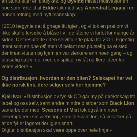
en stund etter en bilulykke, og
Øyvind
mistet motivasjonen
noe som førte til at
Eddie
tok med seg
Ancestral Legacy
i en
annen retning med nytt mannskap.
I 2010 begynte det å gnage litt igjen, og vi tok en prat om vi
ikke skulle forsøke å blåse liv i de låtene vi forlot for mange år
siden. Det resulterte i den selvtitulerte plata fra 2011. Egentlig
ment som en
one off
, men vi befant oss plutselig på et sted
der kreativiteten og kjemien var sterkere enn noen gang – og
plutselig satt vi der med en splitter ny låt og flere ideer for
veien videre.»
Og distribusjon, hvordan er den biten? Selskapet har vel
ikke norsk link, dere selger selv her hjemme?
Kjell Ivar
: «Distribusjon av fysisk CD går my på direktesalg fra
label og oss selv, samt andre mindre distroer som
Black Lion
samarbeider med.
Seasons of Mist
tok også inn noen
eksemplarer i sin webshop, som forsvant fort, så vi satser på
at de fyller lageret der igjen snart.
Digital distribusjon skal være oppe over hele linja.»