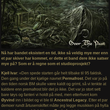
Nå har bandet eksistert en tid, ikke så veldig mye mer enn
et par skiver har kommet, er dette et band dere ikke satser
mye på? Som er å regne som et studioprosjekt?
Kjell Ivar
: «Den spede starten går helt tilbake til 95 faktisk.
Den gang under det kjølige navnet
Permafrost
. Det var jo på
den tiden norsk BM skulle være kaldt og grimt, så vi tenkte at
kaldere enn premafrost blir det jo ikke. Det var jo stort sett
bare tøys og fanteri vi holdt på med, men etterhvert kom
Øyvind
inn i bildet og vi ble til
Ancestral Legacy
. Etter et par
demoer rundt årtusenskiftet måtte jeg legge musikken på hylla