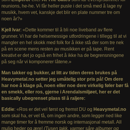
reunions, he-he. Vi får heller pusle i det små med å lage ny
musikk, hvem vet, kanskje det blir en plate nummer tre om
noen år?»
Kjell Ivar
: «Dette kommer til å bli noe liveband av flere
grunner. Vi har de helsemessige utfordringene i tillegg til at vi
mangler en hel skokk med folk for å ikke stå der som tre nek
på en scene mens resten av musikken er på tape. Rent
kreativt er det jo også en frihet å ikke ha de begrensningene
på seg når vi komponerer låtene.»
Man takker og bukker, at litt av tiden deres brukes på
Heavymetal.no setter jeg umåtelig stor pris på! Om dere
har noe å klage på, noen eller noe dere virkelig føler bør få
en smekk, eller ros, gjerne i Arendalsmiljøet, her er det
basically ubegrenset plass til å raljere:
Eddie
: «Ros er det vel først og fremst DU og
Heavymetal.no
som skal ha, er vel få, om ingen andre, som legger ned like
mange timer for å fremme norsk og internasjonal metall. All
mulig heder og ære!
(Tusen takk, varmer såre albumer og