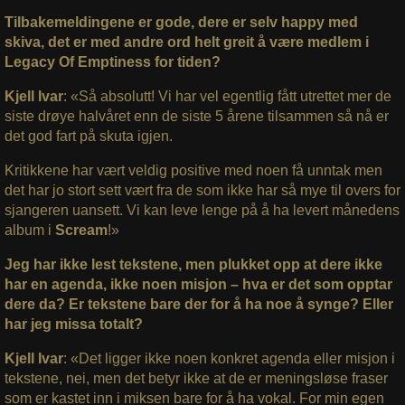
Tilbakemeldingene er gode, dere er selv happy med
skiva, det er med andre ord helt greit å være medlem i
Legacy Of Emptiness for tiden?
Kjell Ivar
: «Så absolutt! Vi har vel egentlig fått utrettet mer de
siste drøye halvåret enn de siste 5 årene tilsammen så nå er
det god fart på skuta igjen.
Kritikkene har vært veldig positive med noen få unntak men
det har jo stort sett vært fra de som ikke har så mye til overs for
sjangeren uansett. Vi kan leve lenge på å ha levert månedens
album i
Scream
!»
Jeg har ikke lest tekstene, men plukket opp at dere ikke
har en agenda, ikke noen misjon – hva er det som opptar
dere da? Er tekstene bare der for å ha noe å synge? Eller
har jeg missa totalt?
Kjell Ivar
: «Det ligger ikke noen konkret agenda eller misjon i
tekstene, nei, men det betyr ikke at de er meningsløse fraser
som er kastet inn i miksen bare for å ha vokal. For min egen