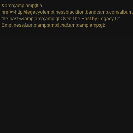
&amp;amp;amp;lt;a
href=»http://legacyofemptinessblacklion.bandcamp.com/album
the-past»&amp;amp;amp;gt;Over The Past by Legacy Of
Emptiness&amp;amp;amp;lt;/a&amp;amp;amp;gt;