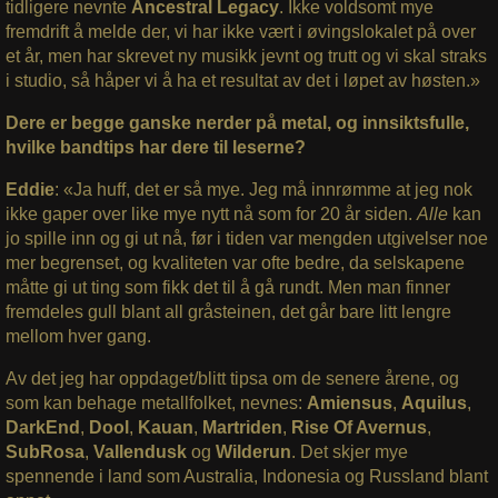
tidligere nevnte
Ancestral Legacy
. Ikke voldsomt mye
fremdrift å melde der, vi har ikke vært i øvingslokalet på over
et år, men har skrevet ny musikk jevnt og trutt og vi skal straks
i studio, så håper vi å ha et resultat av det i løpet av høsten.»
Dere er begge ganske nerder på metal, og innsiktsfulle,
hvilke bandtips har dere til leserne?
Eddie
: «Ja huff, det er så mye. Jeg må innrømme at jeg nok
ikke gaper over like mye nytt nå som for 20 år siden.
Alle
kan
jo spille inn og gi ut nå, før i tiden var mengden utgivelser noe
mer begrenset, og kvaliteten var ofte bedre, da selskapene
måtte gi ut ting som fikk det til å gå rundt. Men man finner
fremdeles gull blant all gråsteinen, det går bare litt lengre
mellom hver gang.
Av det jeg har oppdaget/blitt tipsa om de senere årene, og
som kan behage metallfolket, nevnes:
Amiensus
,
Aquilus
,
DarkEnd
,
Dool
,
Kauan
,
Martriden
,
Rise Of Avernus
,
SubRosa
,
Vallendusk
og
Wilderun
. Det skjer mye
spennende i land som Australia, Indonesia og Russland blant