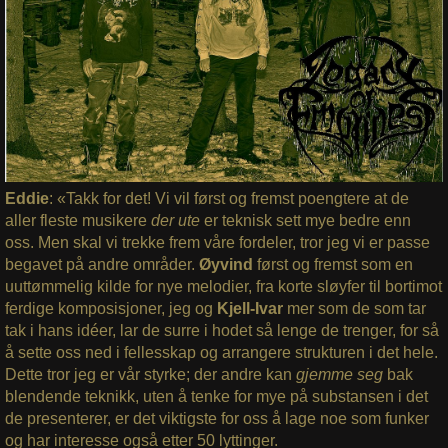
Eddie
: «Takk for det! Vi vil først og fremst poengtere at de
aller fleste musikere
der ute
er teknisk sett mye bedre enn
oss. Men skal vi trekke frem våre fordeler, tror jeg vi er passe
begavet på andre områder.
Øyvind
først og fremst som en
uuttømmelig kilde for nye melodier, fra korte sløyfer til bortimot
ferdige komposisjoner, jeg og
Kjell-Ivar
mer som de som tar
tak i hans idéer, lar de surre i hodet så lenge de trenger, for så
å sette oss ned i fellesskap og arrangere strukturen i det hele.
Dette tror jeg er vår styrke; der andre kan
gjemme seg
bak
blendende teknikk, uten å tenke for mye på substansen i det
de presenterer, er det viktigste for oss å lage noe som funker
og har interesse også etter 50 lyttinger.