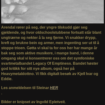
Arendal rører på seg, der yngre tilskudd gjør seg
gjeldende, og hvor oldschoolstubbene fortsatt står blant
ungtrærne og nekter å la seg fjerne. Vi snakker drypp,
kreft og brukne bein og armer, men ingenting ser ut til å
stoppe trioen. Gøtta vi skal ta for oss her har mange år
bak seg som aktive musikere, i mange band, i denne
omgang skal vi konsentrerer oss om det symfoniske
svartmetalbandet Legacy Of Emptiness. Bandet høster
god kritikk for sitt nye album, også her på
Heavymetaldottno. Vi fikk digitalt besøk av Kjell Ivar og
Eddie.
Les anmeldelsen til Steinar
HER
.
Bilder er knipset av Ingvild Epletveit.