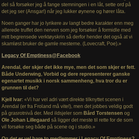
del så forsøker jeg å fange stemningen i en låt, sette ord på
det jeg ser (Ansgar!) når jeg lukker øynene og hører låta.
Noen ganger har jo lyrikere av langt bedre karakter enn meg
allerede truffet den nerven som jeg forsøker å formidle med
mitt begrensede verktøyskrin så derfor hender det også at vi
skamløst bruker de gamle mesterne. (Lovecraft, Poe).»
Legacy Of Emptiness@Facebook
Arendal, der skjer det ikke mye, men det som skjer er fett.
Både Underwing, Vorbid og dere representerer ganske
egenartet musikk i norsk sammenheng, hva tror du er
grunnen til det?
Kjell Ivar
: «Vi har vel adri vært direkte tilknyttet scenen i
Arendal (er fra Froland må vite!), men det jobbes veldig godt
på grasrotnivå der. Med ildsjeler som
Bård Torstensen
og
Ole Johan Lillegaard
så ligger det meste til rette for de som
vil forsøke seg både på scene og i studio.»
Og det er vel bare to medlemmer i Legacy Of Emptiness?