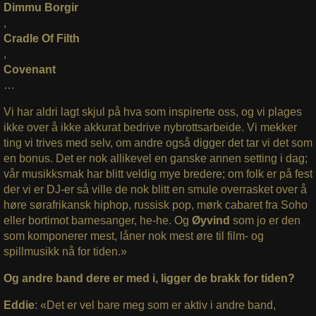
Dimmu Borgir
,
Cradle Of Filth
,
Covenant
…
Vi har aldri lagt skjul på hva som inspirerte oss, og vi plages
ikke over å ikke akkurat bedrive nybrottsarbeide. Vi mekker
ting vi trives med selv, om andre også digger det tar vi det som
en bonus. Det er nok allikevel en ganske annen setting i dag;
vår musikksmak har blitt veldig mye bredere; om folk er på fest
der vi er DJ-er så ville de nok blitt en smule overrasket over å
høre sørafrikansk hiphop, russisk pop, mørk cabaret fra Soho
eller bortimot barnesanger, he-he. Og
Øyvind
som jo er den
som komponerer mest, låner nok mest øre til film- og
spillmusikk nå for tiden.»
Og andre band dere er med i, ligger de brakk for tiden?
Eddie
: «Det er vel bare meg som er aktiv i andre band,