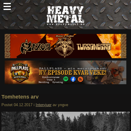
Skip
to
content
Nyheter
Omtaler
Intervjuer
Om oss
Abonner
Søk
etter:
Tomhetens arv
Postet
04.12.2017
i
Intervjuer
av
yngve