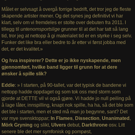
Målet er selvsagt å overgå forrige bedrift, det tror jeg de fleste
skapende artister mener. Og det synes jeg definitivt vi har
klart, selv om vi fremdeles er stolte over debuten fra 2011. I
tillegg til
untenomsportslige
grunner til at det har tatt så lang
tid, tror jeg at nettopp å gi materialet tid er en styrke i seg selv.
Funker det like bra eller bedre to år etter vi først jobba med
det, er det kvalitet.»
Og hva inspirerer? Dette er jo ikke nyskapende, men
gjennomført, hvilke band ligger til grunn for at dere
ønsker å spille slik?
Eddie
: » I starten, på 90-tallet, var det typisk de bandene vi
nettopp hadde oppdaget og som tok oss med storm som
gjorde at DETTE vil vi også gjøre. Vi hadde jo null peiling på
å lage låter, innspilling, knapt nok spille, ha ha, så det ble som
det ble i starten, men et sted må man jo begynne, sant? Det
var mye svensktoppar;
In Flames
,
Dissection
,
Unanimated
,
Mörk Gryning
og slikt,
Ulvers
debut,
Darkthrone
osv.
Litt
senere ble det mer symfonisk og pompøst,