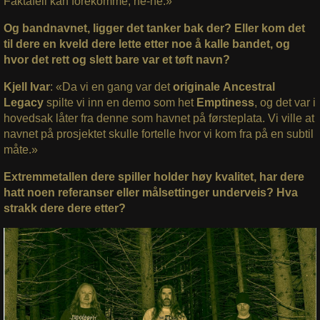
Faktafeil kan forekomme, he-he.»
Og bandnavnet, ligger det tanker bak der? Eller kom det
til dere en kveld dere lette etter noe å kalle bandet, og
hvor det rett og slett bare var et tøft navn?
Kjell Ivar
: «Da vi en gang var det
originale Ancestral
Legacy
spilte vi inn en demo som het
Emptiness
, og det var i
hovedsak låter fra denne som havnet på førsteplata. Vi ville at
navnet på prosjektet skulle fortelle hvor vi kom fra på en subtil
måte.»
Extremmetallen dere spiller holder høy kvalitet, har dere
hatt noen referanser eller målsettinger underveis? Hva
strakk dere dere etter?