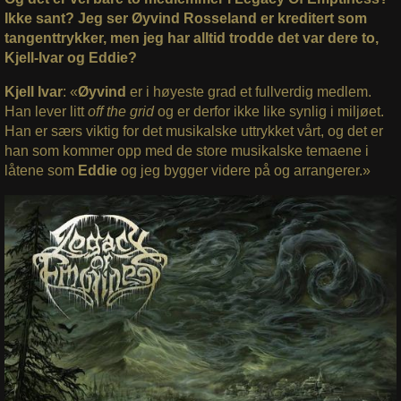
Ikke sant? Jeg ser Øyvind Rosseland er kreditert som
tangenttrykker, men jeg har alltid trodde det var dere to,
Kjell-Ivar og Eddie?
Kjell Ivar
: «
Øyvind
er i høyeste grad et fullverdig medlem.
Ha
n lever litt
off the grid
og er derfor ikke like synlig i miljøet.
Han er særs viktig for det musikalske uttrykket vårt, og det er
han som kommer opp med de store musikalske temaene i
låtene som
Eddie
og jeg bygger videre på og arrangerer.»