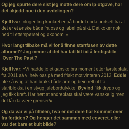
Og jeg spurte dere sist jeg møtte dere om lp-utgave, har
det skjedd noe i den avdelingen?
Kjell Ivar
: «Ingenting konkret er på bordet enda bortsett fra at
det er et ønske både fra oss og label på sikt. Det koker nok
ned til etterspørsel og økonomi.»
Hvor langt tilbake må vi for å finne startfasen av dette
albumet? Jeg mener at det har tatt litt tid å ferdigstille
‘Over The Past’?
Kjell Ivar
: «Vi hadde jo et ganske bra moment etter førsteplata
fra 2011 så vi heiv oss på med friskt mot vinteren 2012.
Eddie
ble så ivrig at han brakk både arm og bein rett ut fra
startblokka i en stygg julebordulykke,
Øyvind
fikk drypp og
jeg fikk kreft. Har hørt at andreplata skal være vanskelig men
det får da være grenser!»
Og da var vi på tittelen, hva er det dere har kommet over
fra fortiden? Og henger det sammen med coveret, eller
var det bare et kult bilde?