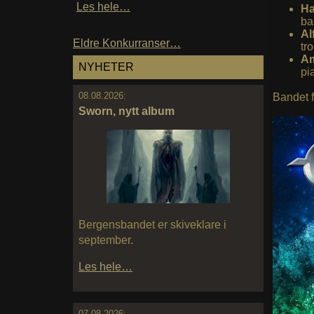
Les hele…
Ha
ba
Al
Eldre Konkurranser…
tr
Am
NYHETER
pi
08.08.2026:
Bandet f
Sworn, nytt album
Bergensbandet er skiveklare i
september.
Les hele…
07.08.2026: