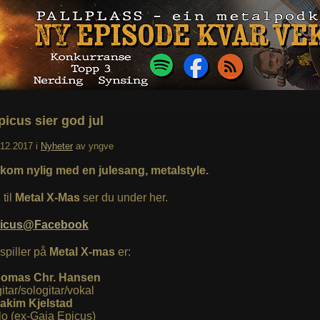
picus sier god jul
.12.2017
i
Nyheter
av
yngve
kom nylig med en julesang, metalstyle.
til
Metal X-Mas
ser du under her.
picus@Facebook
spiller på
Metal X-mas
er:
omas Chr. Hansen
gitar/sologitar/vokal
akim Kjelstad
lo (ex-Gaia Epicus)