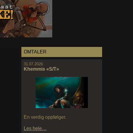
OMTALER
31.07.2026:
Khemmis «S/T»
En verdig oppfølger.
Les hele…