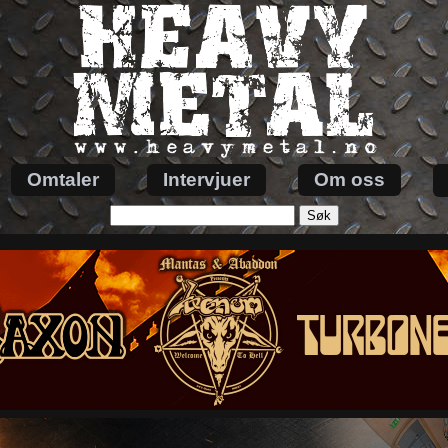
Omtaler
Intervjuer
Om oss
Søk
etter: