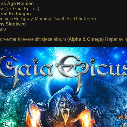
ns Åge Holmen
ss (ex-Gaia Epicus)
fred Fridhagen
ommer (Hellspray, Morning Dwell, Ex: ReinXeed)
y Slootweg
ano
orventer å levere sitt sjette album (
Alpha & Omega
) i løpet av 