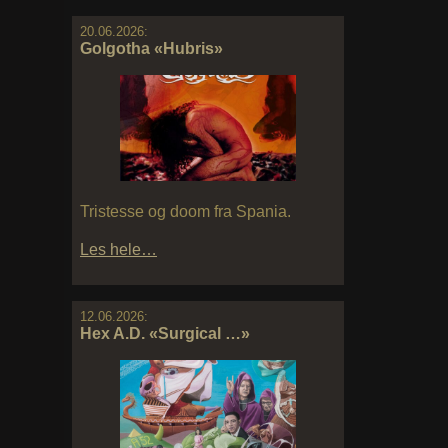
20.06.2026:
Golgotha «Hubris»
Tristesse og doom fra Spania.
Les hele…
12.06.2026:
Hex A.D. «Surgical …»