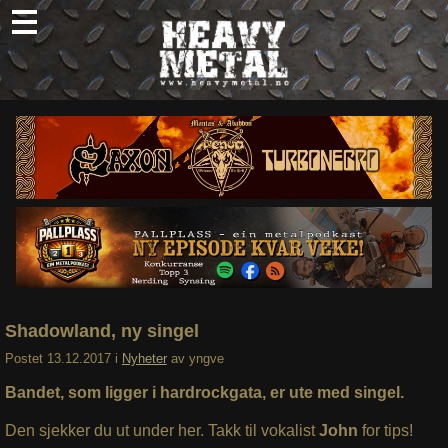
Skip
to
content
Nyheter
Omtaler
Intervjuer
Om oss
Abonner
Søk
etter:
Shadowland, ny singel
Postet
13.12.2017
i
Nyheter
av
yngve
Bandet, som ligger i hardrockgata, er ute med singel.
Den sjekker du ut under her. Takk til vokalist
John
for tips!