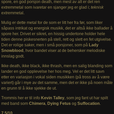
spore, en god porsjon death, men mest av alt er det ren
extremmetal som ivaretar en sjanger jeg er glad i;
teknisk
extremmetal.
Mulig er dette metal for de som er litt her fra før, som liker
såpass intrikat og energisk musikk, det er altså ikke ballader å
spore her. Drivet er sikret, en hissig undertone holder hele
tiden denne piskesnerten på stell, rett og slett en fet utgivelse.
Det
er
rolige saker, men i små porsjoner, som på
Lady
Snowblood
, hvor bandet viser at de behersker melodiske
innslag godt.
Ikke death, ikke black, ikke thrash, men en salig blanding som
lander en god opplevelse her hos meg. Vel er det litt savn
etter en variasjon i vokal siden musikken (på tross av å være
variert) går i mye av det samme, men det er ikke på noen måte
en grunn til å ikke sjekke de ut.
Trommis her er til info
Kevin Talley
, som jeg fant ut har spilt
med band som
Chimera
,
Dying Fetus
og
Suffocation
.
7,5/10