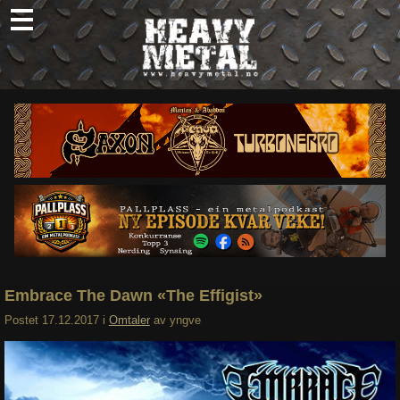
Skip
to
content
Nyheter
Omtaler
Intervjuer
Om oss
Abonner
Søk
etter:
Embrace The Dawn «The Effigist»
Postet
17.12.2017
i
Omtaler
av
yngve