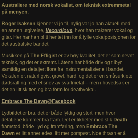
Australiere med norsk vokalist, om teknisk extremmetal
på menyen.
Roger Isaksen
kjenner vi jo til, nylig var jo han aktuell med
en annen utgivelse,
Vecordious
,
hvor han trakterer vokal og
gitar. Her har han blitt hentet inn for å fylle vokalposisjonen for
det australske bandet.
Musikken på
The Effigist
er av høy kvalitet, det er som nevnt
teknisk, og det er extremt. Låtene har både driv og tilbyr
samtidig en detaljert flora fra instrumentalistene i bandet.
Vokalen er, naturligvis, growl, hard, og det er en småsurklete
dødsralling med et snev av svartmetal – men i hovedsak er
det en litt skitten og bra form for deathvokal.
Embrace The Dawn@Facebook
Lydbildet er bra, det er både fyldig og stort, men hvor
detaljene kommer bra fram. Det er likheter med slik
Death
framstod, både lyd og framføring, men
Embrace The
Dawn
er litt annerledes, litt mer pompøst. Noe thrash er å