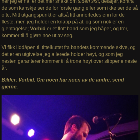
her jeg er nå, er det mer snakk om
siden sist
, detaljer, kontra
de som kanskje ser de for første gang eller som ikke ser de så
ofte. Mitt utgangspunkt er altså litt annerledes enn for de
fleste, men jeg holder en knapp på at, og som nok er en
gjentagelse;
Vorbid
er et flott band som jeg håper, og tror,
kommer til å gjøre noe ut av seg.
Vi fikk ilddåpen til tittelkuttet fra bandets kommende skive, og
det er en utgivelse jeg allerede holder høyt, og som jeg
nesten garanterer kommer til å trone høyt over slippene neste
år.
Bilder: Vorbid. Om noen har noen av de andre, send
gjerne.