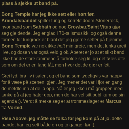
plass å sjekke ut band på.
Bong Temple har jeg ikke sett eller hørt før,
Arendalsbandet
spiller tung og korrekt doom-/stonerrock,
hvor band som
Sabbath
og noe
Crowbar
/
Saint Vitus
gjør
seg gjeldende. Jeg er glad i 70-tallsmusikk, og også denne
formen for tungrock er blant det jeg gjerne setter på hjemme.
Bong Temple
var nok ikke
helt
min greie, men det funka greit
live, og dosen var også veldig ok. Aberet er jo at et slikt band
ikke har de store rammene å forholde seg til, og det føles ofte
som om det er en lang låt, men hvor det de gjør er fett.
Grei lyd, bra liv i salen, og et band som tydeligvis var happy
for å være på scenen igjen. Jeg mener det var i fjor en gang
de meldte inn at de la opp. Nå er jeg ikke i målgruppen med
tanke på at jeg hater dop, men de har vel sitt publikum og sin
agenda :). Verdt å merke seg er at trommeslager er
Marcus
fra
Vorbid
.
Rise Above, jeg måtte se folka før jeg kom på at jo,
dette
bandet har jeg sett både en og to ganger før :).