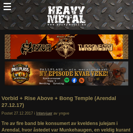
Skip
to
content
Nyheter
Omtaler
Intervjuer
Om oss
Abonner
Søk
etter:
Vorbid + Rise Above + Bong Temple (Arendal
27.12.17)
Postet
27.12.2017
i
Intervjuer
av
yngve
Tre av fire band ble konsumert av kveldens julejam i
Arendal, hvor åstedet var Munkehaugen, en veldig kurant