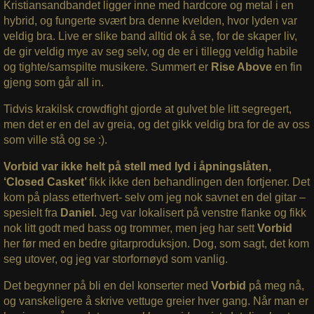
Kristiansandbandet ligger inne med hardcore og metal i en
hybrid, og fungerte svært bra denne kvelden, hvor lyden var
veldig bra. Live er slike band alltid ok å se, for de skaper liv,
de gir veldig mye av seg selv, og de er i tillegg veldig habile
og tighte/samspilte musikere. Summert er
Rise Above
en fin
gjeng som går all in.
Tidvis krakilsk crowdfight gjorde at gulvet ble litt segregert,
men det er en del av greia, og det gikk veldig bra for de av oss
som ville stå og se :).
Vorbid var ikke helt på stell med lyd i åpningslåten,
‘Closed Casket’
fikk ikke den behandlingen den fortjener. Det
kom på plass etterhvert- selv om jeg nok savnet en del gitar –
spesielt fra
Daniel
. Jeg var lokalisert på venstre flanke og fikk
nok litt godt med bass og trommer, men jeg har sett
Vorbid
her før med en bedre gitarproduksjon. Dog, som sagt, det kom
seg utover, og jeg var storfornøyd som vanlig.
Det begynner på bli en del konserter med
Vorbid
på meg nå,
og vanskeligere å skrive vettuge greier hver gang. Når man er