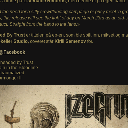
s å finne på
Listenable Records
, men denne ut på egen hånd.
 the need for a silly crowdfunding campaign or pricy meet ‘n gr
, this release will see the light of day on March 23rd as an old-
uct. Straight from the band to the fans.»
ed By Trust
er tittelen på ep-en, som ble spilt inn, mikset og ma
keller Studio
, coveret står
Kirill Semenov
for.
m@Facebook
headed by Trust
ain in the Bloodline
traumatized
rmonger II