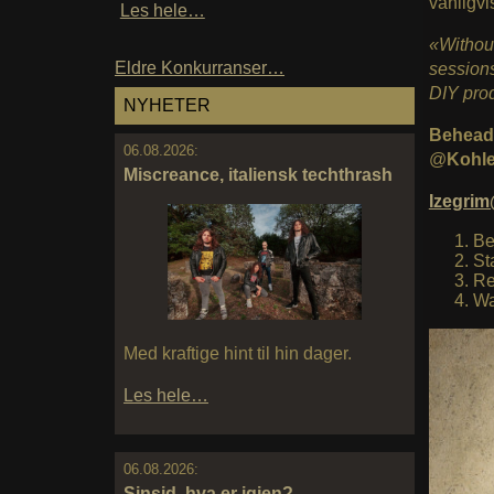
vanligvi
Les hele…
«Without
Eldre Konkurranser…
sessions
DIY prod
NYHETER
Behead
06.08.2026:
@
Kohle
Miscreance, italiensk techthrash
Izegri
Be
St
Re
Wa
Med kraftige hint til hin dager.
Les hele…
06.08.2026:
Sinsid, hva er igjen?