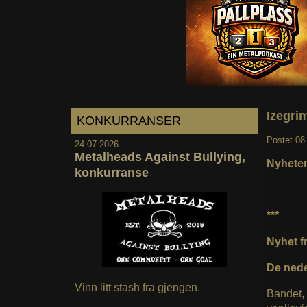
Izegrim
KONKURRANSER
Postet
08
24.07.2026:
Metalheads Against Bullying,
Nyheten
konkurranse
***
Nyhet fr
De nede
Vinn litt stash fra gjengen.
Bandet, 