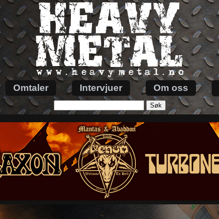
Omtaler
Intervjuer
Om oss
Søk
etter: