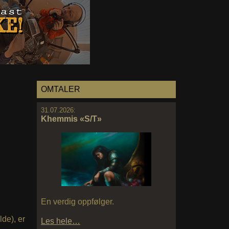
OMTALER
31.07.2026:
Khemmis «S/T»
En verdig oppfølger.
ilde), er
Les hele…