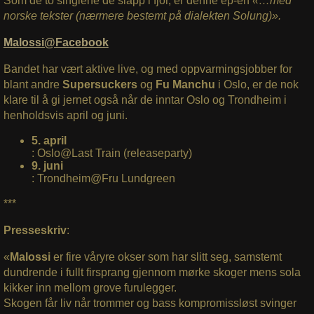
Som de to singlene de slapp i fjor, er denne ep-en
«…med
norske tekster (nærmere bestemt på dialekten Solung)».
Malossi@Facebook
Bandet har vært aktive live, og med oppvarmingsjobber for
blant andre
Supersuckers
og
Fu Manchu
i Oslo, er de nok
klare til å gi jernet også når de inntar Oslo og Trondheim i
henholdsvis april og juni.
5. april
: Oslo@Last Train (releaseparty)
9. juni
: Trondheim@Fru Lundgreen
***
Presseskriv
:
«
Malossi
er fire våryre okser som har slitt seg, samstemt
dundrende i fullt firsprang gjennom mørke skoger mens sola
kikker inn mellom grove furulegger.
Skogen får liv når trommer og bass kompromissløst svinger