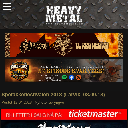
Skip
to
content
Nyheter
Omtaler
Intervjuer
Om oss
Abonner
Søk
etter:
Spetakkelfestivalen 2018 (Larvik, 08.09.18)
Postet
12.04.2018
i
Nyheter
av
yngve