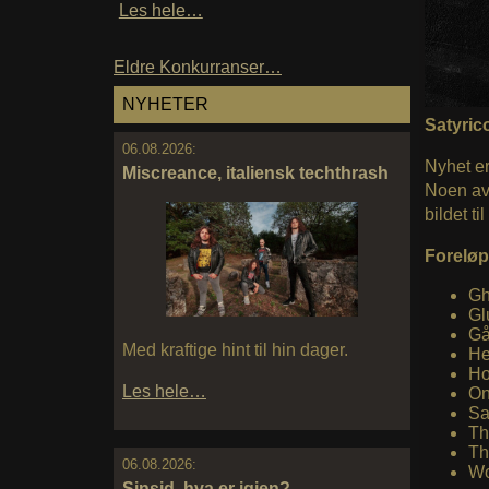
Les hele…
Eldre Konkurranser…
NYHETER
Satyrico
06.08.2026:
Nyhet er
Miscreance, italiensk techthrash
Noen av 
bildet ti
Foreløpi
Gh
Gl
Gå
Med kraftige hint til hin dager.
He
Ho
Les hele…
On
Sa
Th
Th
06.08.2026:
Wo
Sinsid, hva er igjen?