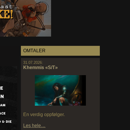
OMTALER
31.07.2026:
Khemmis «S/T»
En verdig oppfølger.
Les hele…