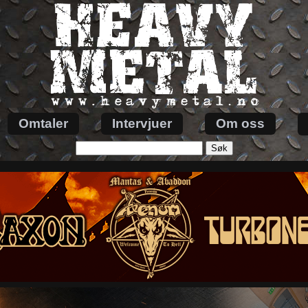
Omtaler
Intervjuer
Om oss
Søk
etter: