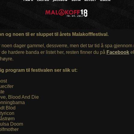
n og noen til er sluppet til årets Malakofffestival.
 noen dager gammel, dessverre, men det tar tid å spa gjennom m
de hardere banda er listet her, resten finner du på
Facebook
el
l høyre.
g program til festivalen ser slik ut:
ost
uecifer
te
ve, Blood And Die
nningbarna
dt Blod
tyricon
åstrøm
ulsa Doom
lfmother