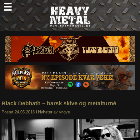
Skip
to
content
Nyheter
Omtaler
Intervjuer
Om oss
Abonner
Søk
etter:
Black Debbath – barsk skive og metalturné
Postet
24.05.2018
i
Nyheter
av
yngve