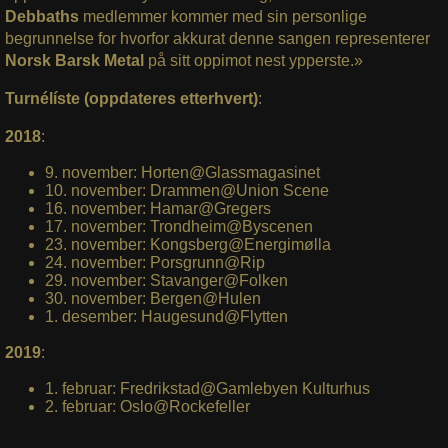
Debbaths
medlemmer kommer med sin personlige
begrunnelse for hvorfor akkurat denne sangen representerer
Norsk Barsk Metal
på sitt oppimot nest ypperste.»
Turnélíste (oppdateres etterhvert)
:
2018
:
9. november: Horten@Glassmagasinet
10. november: Drammen@Union Scene
16. november: Hamar@Gregers
17. november: Trondheim@Byscenen
23. november: Kongsberg@Energimølla
24. november: Porsgrunn@Rip
29. november: Stavanger@Folken
30. november: Bergen@Hulen
1. desember: Haugesund@Flytten
2019
:
1. februar: Fredrikstad@Gamlebyen Kulturhus
2. februar: Oslo@Rockefeller