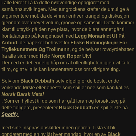
i alle leirer til å ta dette nødvendige oppgjøret med
samfunnsutviklingen. Med tungrockens krafter de umulige å
argumentere mot, da de vinner enhver krangel og diskusjon
gjennom overdrevet volum, groove og samspill. Dette kommer
klart til uttrykk på den nye plata, hvor de blant annet går til
frontalangrep på kongehuset med
Legg Monarkiet Ut På
Anbud
, de påpeker behovet for
Etiske Retningslinjer For
Tryllekunstnere Og Trollmenn
, og de belyser rovdyrdebatten
fra alle sider med
Hele Norge Roper Ulv!
Dermed er det endelig håp om at offentligheten igjen vil falle
til ro, og at vi alle kan konsentrere oss om viktigere ting.
Selv om
Black Debbath
selvfølgelig er de beste, er de
verkende første eller eneste som spiller noe som kan kalles
Norsk Barsk Metal
. Som en hyllest til de som har gått foran og forsøkt seg på
dette tidligere, presenterer
Black Debbath
en spilleliste på
Spotify
med sine inspirasjonskilder innen genren. Lista vil bli
oppdatert med en ny låt hver mandag, hvor en av
Black