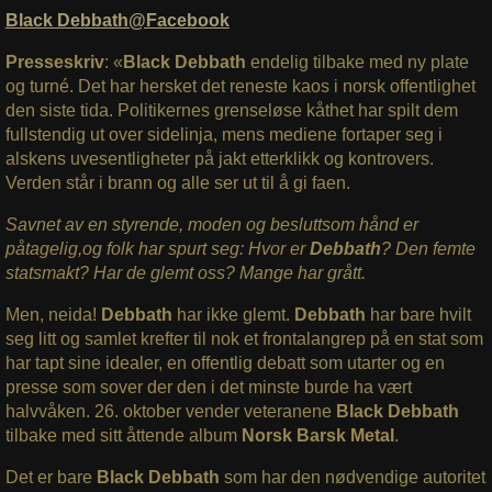
Black Debbath@Facebook
Presseskriv
: «
Black Debbath
endelig tilbake med ny plate
og turné. Det har hersket det reneste kaos i norsk offentlighet
den siste tida. Politikernes grenseløse kåthet har spilt dem
fullstendig ut over sidelinja, mens mediene fortaper seg i
alskens uvesentligheter på jakt etterklikk og kontrovers.
Verden står i brann og alle ser ut til å gi faen.
Savnet av en styrende, moden og besluttsom hånd er
påtagelig,og folk har spurt seg: Hvor er
Debbath
? Den femte
statsmakt? Har de glemt oss? Mange har grått.
Men, neida!
Debbath
har ikke glemt.
Debbath
har bare hvilt
seg litt og samlet krefter til nok et frontalangrep på en stat som
har tapt sine idealer, en offentlig debatt som utarter og en
presse som sover der den i det minste burde ha vært
halvvåken. 26. oktober vender veteranene
Black Debbath
tilbake med sitt åttende album
Norsk Barsk Metal
.
Det er bare
Black Debbath
som har den nødvendige autoritet