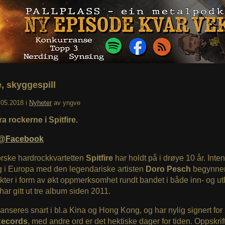
e, skyggespill
.05.2018
i
Nyheter
av
yngve
ra rockerne i Spitfire.
re@Facebook
rske hardrockkvartetten
Spitfire
har holdt på i drøye 10 år. Inte
g i Europa med den legendariske artisten
Doro Pesch
begynner
kter i form av økt oppmerksomhet rundt bandet i både inn- og ut
har gitt ut tre album siden 2011.
anseres snart i bl.a Kina og Hong Kong, og har nylig signert for
Records
, med andre ord er det hektiske dager for tiden. Oppskrift