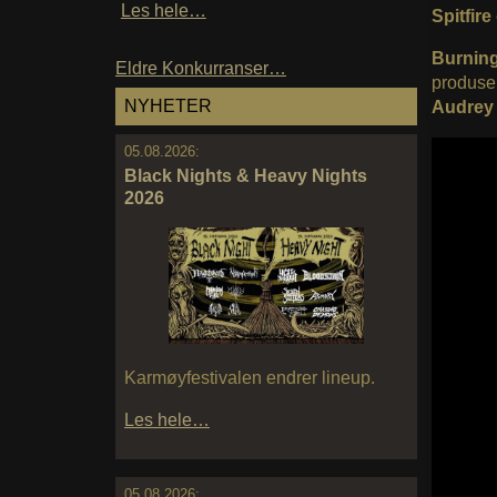
Les hele…
Spitfire
Burnin
Eldre Konkurranser…
produse
NYHETER
Audrey
05.08.2026:
Black Nights & Heavy Nights
2026
Karmøyfestivalen endrer lineup.
Les hele…
05.08.2026: