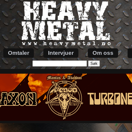
Omtaler
Intervjuer
Om oss
Søk
etter: