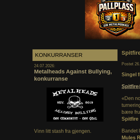
Spitfir
KONKURRANSER
Postet
26
24.07.2026:
Metalheads Against Bullying,
Singel f
konkurranse
Spitfi
«
Den no
turnerin
bære fru
Spitfire
Bandet l
Vinn litt stash fra gjengen.
Mules 