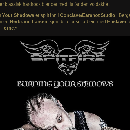
er klassisk hardrock blandet med litt fandenivoldskhet.
g Your Shadows
er spilt inn i
Conclave/Earshot Studio
i Berg
nten
Herbrand Larsen
, kjent bl.a for sitt arbeid med
Enslaved
 Horne
.»