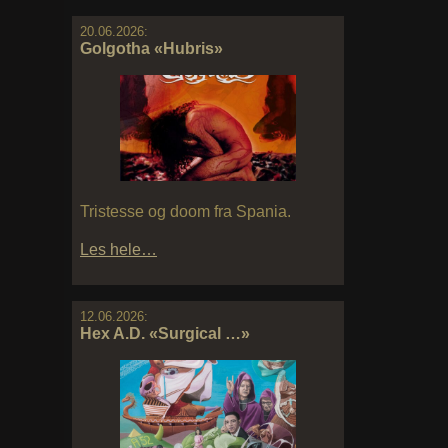
20.06.2026:
Golgotha «Hubris»
Tristesse og doom fra Spania.
Les hele…
12.06.2026:
Hex A.D. «Surgical …»