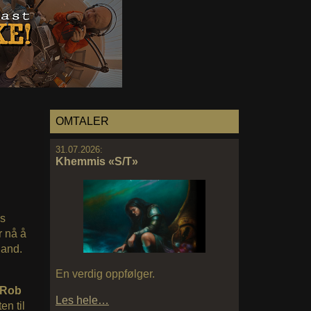
OMTALER
31.07.2026:
Khemmis «S/T»
ns
 nå å
land.
En verdig oppfølger.
Rob
Les hele…
en til