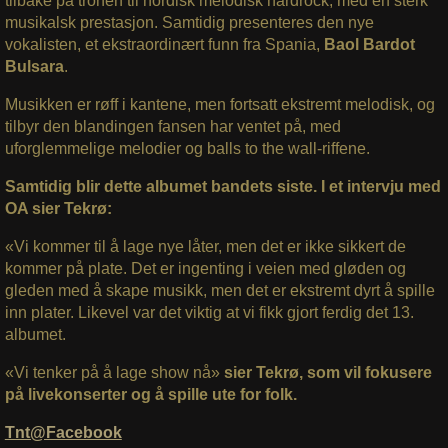
tilbake på tronen til nordisk melodisk hardrock, med en sterk
musikalsk prestasjon. Samtidig presenteres den nye
vokalisten, et ekstraordinært funn fra Spania,
Baol Bardot
Bulsara
.
Musikken er røff i kantene, men fortsatt ekstremt melodisk, og
tilbyr den blandingen fansen har ventet på, med
uforglemmelige melodier og balls to the wall-riffene.
Samtidig blir dette albumet bandets siste. I et intervju med
OA sier Tekrø:
«Vi kommer til å lage nye låter, men det er ikke sikkert de
kommer på plate. Det er ingenting i veien med gløden og
gleden med å skape musikk, men det er ekstremt dyrt å spille
inn plater. Likevel var det viktig at vi fikk gjort ferdig det 13.
albumet.
«Vi tenker på å lage show nå»
sier Tekrø, som vil fokusere
på livekonserter og å spille ute for folk.
Tnt@Facebook