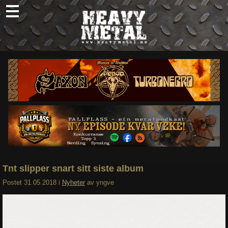
Skip
to
content
Nyheter
Omtaler
Intervjuer
Om oss
Abonner
Søk
etter:
Tnt slipper snart sitt siste album
Postet
31.05.2018
i
Nyheter
av
yngve