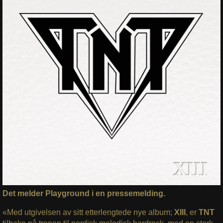
Det melder Playground i en pressemelding.
«Med utgivelsen av sitt etterlengtede nye album;
XIII
, er
TNT