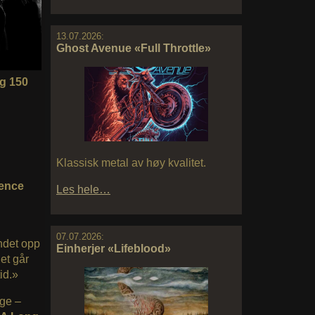
13.07.2026:
Ghost Avenue «Full Throttle»
eg 150
Klassisk metal av høy kvalitet.
sence
Les hele…
07.07.2026:
ndet opp
Einherjer «Lifeblood»
et går
id.»
dge –