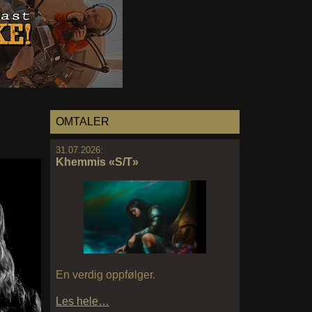
OMTALER
31.07.2026:
Khemmis «S/T»
En verdig oppfølger.
Les hele…