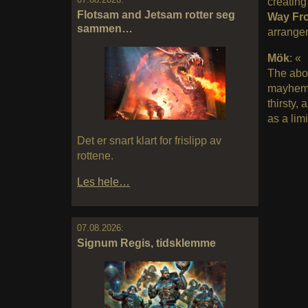
creating
Flotsam and Jetsam rotter seg
Way Fr
sammen…
arrange
Mök
: «
The abo
mayhem, 
thirsty, 
as a lim
Det er snart klart for frislipp av
rottene.
Les hele…
07.08.2026:
Signum Regis, tidsklemme