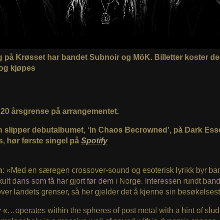
 på Krøsset har bandet Subnoir og MöK.
Billetter koster d
og kjøpes
r 20 årsgrense på arrangementet.
h slipper debutalbumet, ‘In Chaos Becrowned’, på Dark Es
, hør første singel på
Spotify
h
: «Med en særegen crossover-sound og esoterisk lyrikk byr ba
kkult dans som få har gjort før dem i Norge. Interessen rundt band
over landets grenser, så her gjelder det å kjenne sin besøkelsest
r
«…operates within the spheres of post metal with a hint of slu