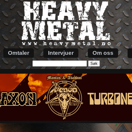
Omtaler
Intervjuer
Om oss
Søk
etter: