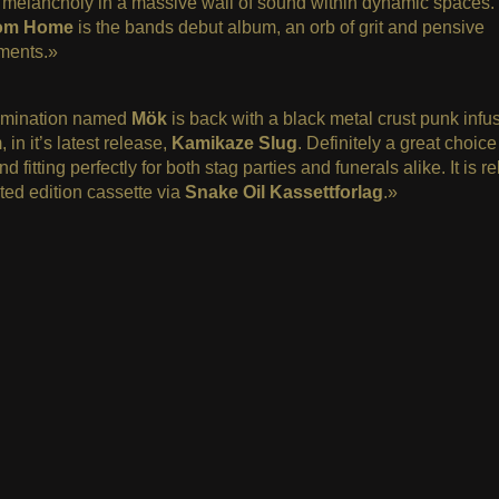
 melancholy in a massive wall of sound within dynamic spaces.
om Home
is the bands debut album, an orb of grit and pensive
ments.»
mination named
Mök
is back with a black metal crust punk infu
in it’s latest release,
Kamikaze
Slug
. Definitely a great choice
and fitting perfectly for both stag parties and funerals alike. It is 
ited edition cassette via
Snake Oil Kassettforlag
.»