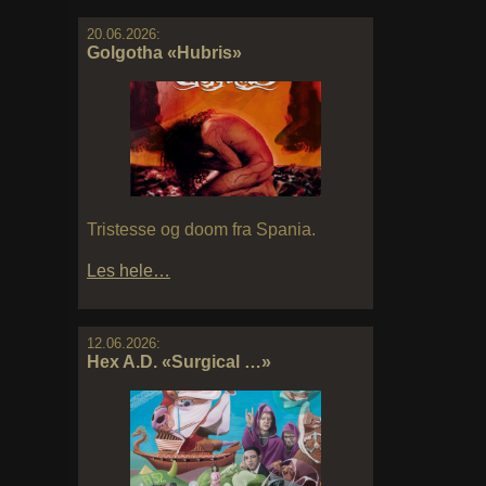
20.06.2026:
Golgotha «Hubris»
Tristesse og doom fra Spania.
Les hele…
12.06.2026:
Hex A.D. «Surgical …»