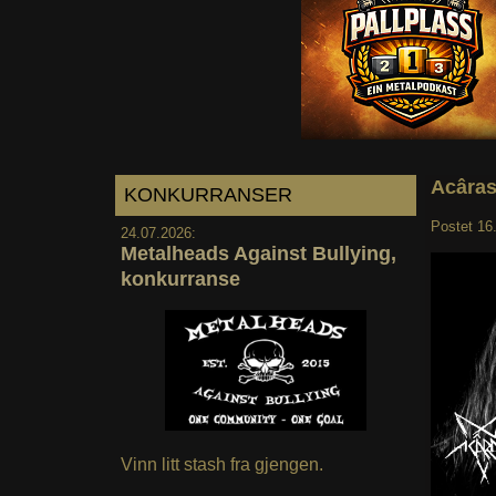
Acâras
KONKURRANSER
Postet
16
24.07.2026:
Metalheads Against Bullying,
konkurranse
Vinn litt stash fra gjengen.