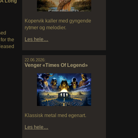
A Long
Kopervik kaller med gyngende
rytmer og melodier.
sed
Les hele…
 for the
released
22.06.2026:
Venger «Times Of Legend»
Klassisk metal med egenart.
Les hele…