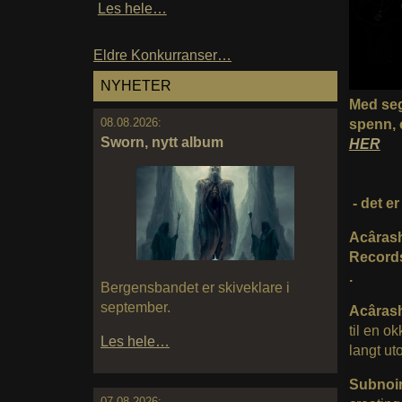
Les hele…
Eldre Konkurranser…
NYHETER
Med seg
08.08.2026:
spenn, 
Sworn, nytt album
HER
- det e
Acâras
Records
.
Bergensbandet er skiveklare i
september.
Acâras
til en o
Les hele…
langt ut
Subnoi
07.08.2026: