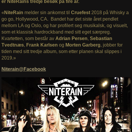
er NiteRains tredje besøk på fire år.
«
NiteRain
melder sin ankomst til
Cruefest
2018 på Whisky a
go go, Hollywood, CA. Bandet har det siste året pendlet
mellom LA og Oslo, og har profilert seg musikalsk, og visuelt,
som et klassisk hardrockband med sitt eget særpreg.
Kvartetten, som består av
Adrian Persen
,
Sebastian
Tvedtnæs
,
Frank Karlsen
og
Morten Garberg
, jobber for
tiden med sitt tredje album, som etter planen skal slippes i
2019.»
Niterain@Facebook