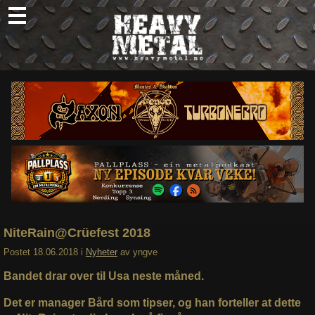
Skip
to
content
Nyheter
Omtaler
Intervjuer
Om oss
Abonner
Søk
etter:
NiteRain@Crüefest 2018
Postet
18.06.2018
i
Nyheter
av
yngve
Bandet drar over til Usa neste måned.
Det er manager Bård som tipser, og han forteller at dette