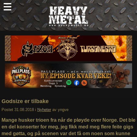
Skip
to
content
Nyheter
Omtaler
Intervjuer
Om oss
Abonner
Søk
etter:
Godsize er tilbake
Postet
31.08.2018
i
Nyheter
av
yngve
Mange husker trioen fra når de pløyde over Norge. Det ble
en del konserter for meg, jeg fikk med meg flere feite gigs
med gøtta, og på scenen var det få om noen som kunne