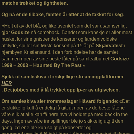
matche trøkket og tightheten.
Og nå er de tilbake, femten år etter at de takket for seg.
«Helt ut av det blå, og like uventet som det var usannsynlig,
gjør
Godsize
nå comeback. Bandet som kanskje er aller mest
husket for sine gnistrende konserter og fandenivoldske
attityde, spiller sin første konsert på 15 år på
Skjærvafest
i
hjembyen Kristiansund. I den forbindelse har de samlet
sammen noen av sine beste låter på samlealbumet
Godsize
1999 – 2003 – Haunted By The Past
.»
Sjekk ut samleskiva i forskjellige streamingplattformer
HER
. Det jobbes med å få trykket opp lp-er av utgivelsen.
Om samleskiva sier trommeslager Håvard følgende
: «Det
er skikkelig kult å endelig få gitt ut noen av de beste låtene
våre slik at alle kan få høre hva vi holdet på med back in the
days. Ingen av våre innspillinger ble jo skikkelig utgitt den
gang, cd-ene ble kun solgt på konserter og