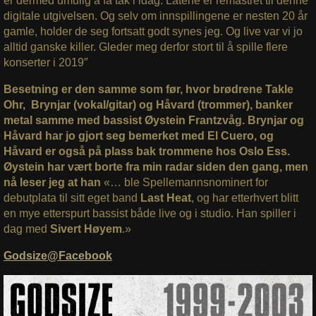
er dermed umulig å få tak i idag. Låtene er remastret til denne
digitale utgivelsen. Og selv om innspillingene er nesten 20 år
gamle, holder de seg fortsatt godt synes jeg. Og live var vi jo
alltid ganske killer. Gleder meg derfor stort til å spille flere
konserter i 2019″
Besetning er den samme som før, hvor brødrene Takle
Ohr, Brynjar (vokal/gitar) og Håvard (trommer), banker
metal samme med bassist Øystein Frantzvåg. Brynjar og
Håvard har jo gjort seg bemerket med El Cuero, og
Håvard er også på plass bak trommene hos Oslo Ess.
Øystein har vært borte fra min radar siden den gang, men
nå leser jeg at han
«… ble Spellemannsnominert for
debutplata til sitt eget band
Last Heat
, og har etterhvert blitt
en mye etterspurt bassist både live og i studio. Han spiller i
dag med
Sivert Høyem
.»
Godsize@Facebook