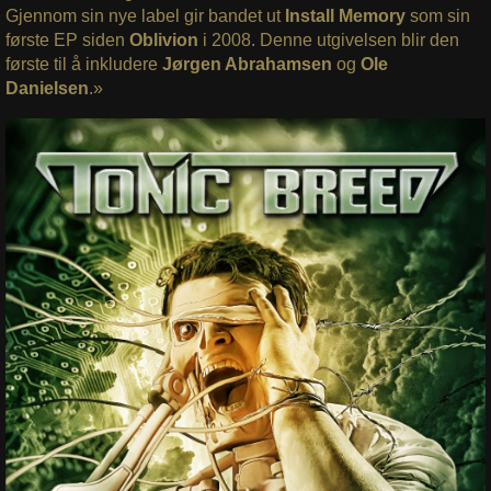
Gjennom sin nye label gir bandet ut
Install Memory
som sin
første EP siden
Oblivion
i 2008. Denne utgivelsen blir den
første til å inkludere
Jørgen Abrahamsen
og
Ole
Danielsen
.»