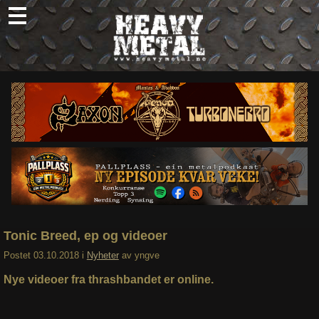
Skip
to
content
Nyheter
Omtaler
Intervjuer
Om oss
Abonner
Søk
etter:
Tonic Breed, ep og videoer
Postet
03.10.2018
i
Nyheter
av
yngve
Nye videoer fra thrashbandet er online.