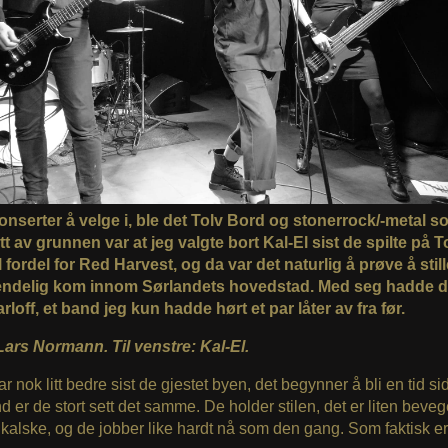
konserter å velge i, ble det Tolv Bord og stonerrock/-metal s
itt av grunnen var at jeg valgte bort Kal-El sist de spilte på 
l fordel for Red Harvest, og da var det naturlig å prøve å stil
endelig kom innom Sørlandets hovedstad. Med seg hadde d
rloff, et band jeg kun hadde hørt et par låter av fra før.
Lars Normann. Til venstre: Kal-El.
ar nok litt bedre sist de gjestet byen, det begynner å bli en tid s
 er de stort sett det samme. De holder stilen, det er liten beve
kalske, og de jobber like hardt nå som den gang. Som faktisk er