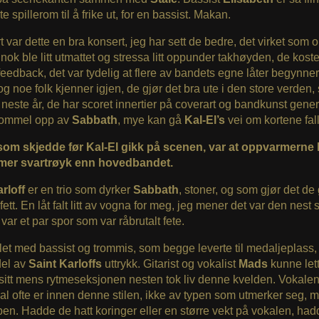
lite spillerom til å frike ut, for en bassist. Makan.
var dette en bra konsert, jeg har sett de bedre, det virket som 
nok ble litt utmattet og stressa litt oppunder takhøyden, de kost
 feedback, det var tydelig at flere av bandets egne låter begynner
 og noe folk kjenner igjen, de gjør det bra ute i den store verden,
este år, de har scoret innertier på coverart og bandkunst gener
 tommel opp av
Sabbath
, mye kan gå
Kal-El’s
vei om kortene falle
som skjedde før Kal-El gikk på scenen, var at oppvarmerne l
mer svartrøyk enn hovedbandet.
arloff
er en trio som dyrker
Sabbath
, stoner, og som gjør det de 
fett. En låt falt litt av vogna for meg, jeg mener det var den nest s
var et par spor som var råbrutalt fete.
et med bassist og trommis, som begge leverte til medaljeplass,
del av
Saint Karloffs
uttrykk. Gitarist og vokalist
Mads
kunne lett
itt mens rytmeseksjonen nesten tok liv denne kvelden. Vokalen
l ofte er innen denne stilen, ikke av typen som utmerker seg, 
ben. Hadde de hatt koringer eller en større vekt på vokalen, ha