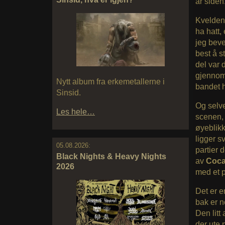
år siden
Kvelden 
ha hatt, 
jeg beve
best å s
del var 
gjennom 
Nytt album fra erkemetallerne i
bandet h
Sinsid.
Og selv
Les hele…
scenen, 
øyeblik
ligger s
05.08.2026:
partier 
Black Nights & Heavy Nights
av
Coca
2026
med et p
Det er e
bak er n
Den litt
der ute