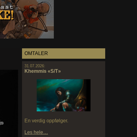
OMTALER
31.07.2026:
Khemmis «S/T»
En verdig oppfølger.
Les hele…