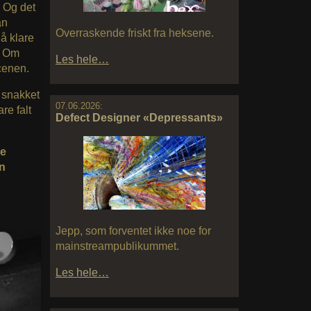
. Og det
an
Overraskende friskt fra heksene.
 å klare
v. Om
Les hele…
scenen.
 snakket
07.06.2026:
re falt
Defect Designer «Depressants»
ne
en
Jepp, som forventet ikke noe for
mainstreampublikummet.
Les hele…