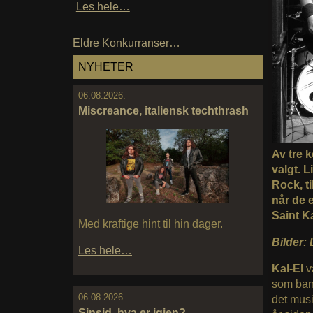
Les hele…
Eldre Konkurranser…
NYHETER
06.08.2026:
Miscreance, italiensk techthrash
Av tre 
valgt. L
Rock, ti
når de 
Saint Ka
Med kraftige hint til hin dager.
Bilder: 
Les hele…
Kal-El
v
som band
06.08.2026:
det musi
Sinsid, hva er igjen?