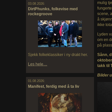
mulig tj
03.08.2026:
fungerte
DirtPhunks, folkevise med
scene, al
rockegroove
å skjønn
ikke tota
Lyden v
om en de
på plass
Sjekk folkeklassiker i ny drakt her.
Sånn, d
oktoberk
Les hele…
takk til
Bilder u
01.08.2026:
Manifest, ferdig med å ta liv