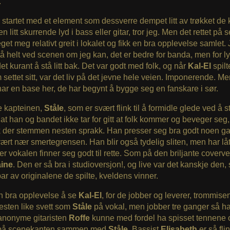
.
startet med et element som dessverre dempet litt av trøkket de
en litt skurrende lyd i bass eller gitar, tror jeg. Men det rettet på 
get meg relativt greit i lokalet og fikk en bra opplevelse samlet. 
tå helt ved scenen om jeg kan, det er bedre for banda, men for l
det kurant å stå litt bak. Det var godt med folk, og når
Kal-El
spilt
settet sitt, var det liv på det jevne hele veien. Imponerende. Me
ar en base her, de har begynt å bygge seg en fanskare i sør.
e kapteinen,
Ståle
, som er svært flink til å formidle glede ved å s
at han og bandet ikke tar for gitt at folk kommer og beveger seg
k der stemmen nesten sprakk. Han presser seg bra godt noen ga
vært nær smertegrensen. Han blir også tydelig sliten, men har lå
der vokalen finner seg godt til rette. Som på den briljante coverv
ine
. Den er så bra i studioversjon!, og live var det kanskje de
ar av originalene de spilte, kveldens vinner.
n bra opplevelse å se
Kal-El
, for de jobber og leverer, trommise
esten like svett som
Ståle
på vokal, men jobber tre ganger så har
 anonyme gitaristen
Roffe
kunne med fordel ha spisset tennene 
 på scenekanten sammen med
Ståle
. Bassist
Elisabeth
er så fli