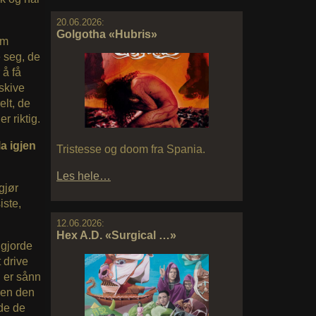
20.06.2026:
Golgotha «Hubris»
om
e seg, de
 å få
 skive
elt, de
r riktig.
a igjen
Tristesse og doom fra Spania.
Les hele…
gjør
iste,
12.06.2026:
Hex A.D. «Surgical …»
 gjorde
 drive
 er sånn
men den
dde de