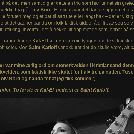
ent på det, men samtidig er dette en trio som har funnet sin greie
 veldig bra på
Tolv Bord
. Et minus var det dårlige oppmøtet for
le foruten meg og et par til satt ute eller langt bak – det er viktig
e at det gagner banda om folk faktisk gidder å gi litt av seg sel
lt utfriking, ihvertfall det å trekke litt opp mot de som jobber på 
ar råbra, hadde
Kal-El
hatt den samme tyngde hadde vi kanskje
lt seier. Men
Saint Karloff
var akkurat der de skulle være, alt ba
.
er var mine ærlig ord om stonerkvelden i Kristiansand den
velden, som faktisk ikke sluttet før halv tre på natten. Tus
 Tolv Bord og banda for at jeg fikk komme :).
nder: To første er Kal-El, nederst er Saint Karloff.