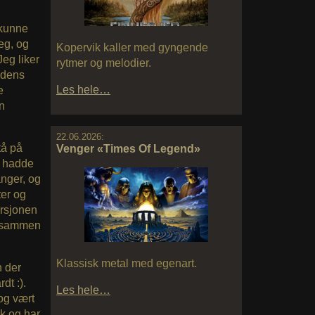
 kunne
seg, og
Kopervik kaller med gyngende
Jeg liker
rytmer og melodier.
ydens
Les hele…
e
n
22.06.2026:
tå på
Venger «Times Of Legend»
, hadde
nger, og
ter og
ersjonen
n, sammen
Klassisk metal med egenart.
n der
dt :).
Les hele…
og vært
nk og har