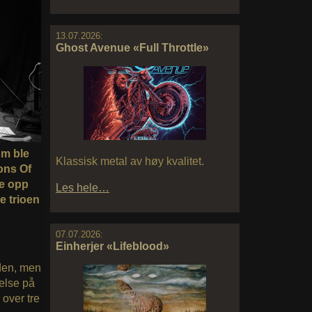
13.07.2026:
Ghost Avenue «Full Throttle»
om ble
Klassisk metal av høy kvalitet.
Tons Of
le opp
Les hele…
e trioen
07.07.2026:
Einherjer «Lifeblood»
iden, men
gelse på
 over tre