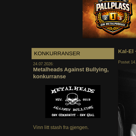
Kal-El 
KONKURRANSER
Postet
14
24.07.2026:
Metalheads Against Bullying,
konkurranse
Vinn litt stash fra gjengen.