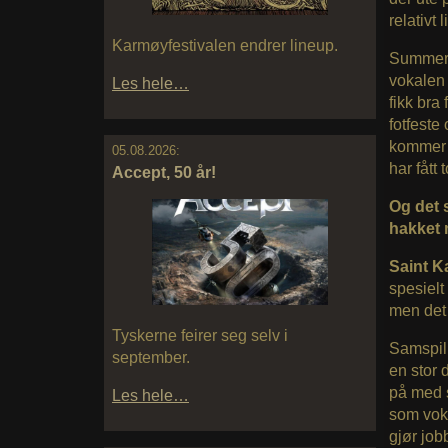
relativt 
Karmøyfestivalen endrer lineup.
Summert 
vokalen 
Les hele…
fikk bra
fotfeste
kommer n
05.08.2026:
har fått
Accept, 50 år!
Og det 
hakket 
Saint K
spesielt 
men det 
Tyskerne feirer seg selv i
Samspill
september.
en stor 
på med s
Les hele…
som voka
gjør job