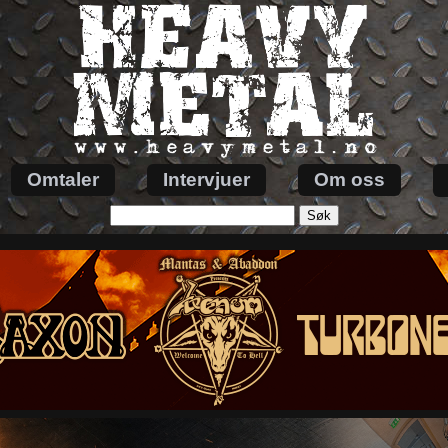
Omtaler
Intervjuer
Om oss
Søk
etter: