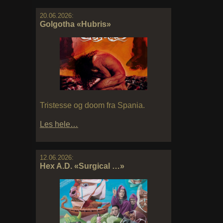
20.06.2026:
Golgotha «Hubris»
Tristesse og doom fra Spania.
Les hele…
12.06.2026:
Hex A.D. «Surgical …»