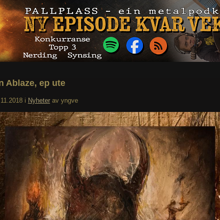
n Ablaze, ep ute
.11.2018
i
Nyheter
av
yngve