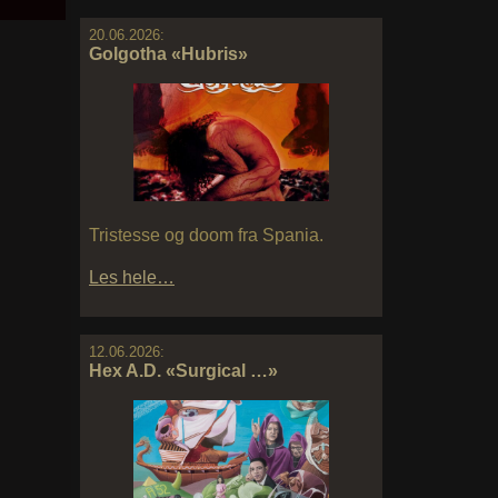
20.06.2026:
Golgotha «Hubris»
Tristesse og doom fra Spania.
Les hele…
12.06.2026:
Hex A.D. «Surgical …»