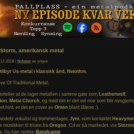
 Storm, amerikansk metal
.12.2018
i
Nyheter
av
yngve
tilbyr Us-metal i klassisk ånd, Nwothm.
e Of Traditional Metal.
orteller at de lager metallen i samme gate som
Leatherwolf
,
ion
,
Metal Church
, og med det er det vel noe som blir nysgjerr
 et hint, er det en cover av
Omen
blant låtene :).
andets vokalist og trommeslager,
Jym
, som kontaktet
Heavymet
le musikken til trioen fra
Oregon
. Cd er på markedet, via
Storms
s
. Du kan sjekke
Bandcamp