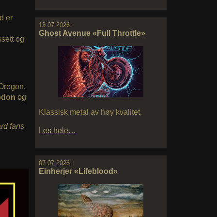
d er
13.07.2026:
Ghost Avenue «Full Throttle»
ssett og
 Oregon,
odon
og
Klassisk metal av høy kvalitet.
ard fans
Les hele…
07.07.2026:
Einherjer «Lifeblood»