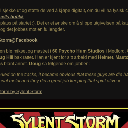
l sjekke ut og støtte de ved å kjøpe digitalt, om du vil ha fysisk c
ells butikk
n plass på startet :). Det er et ønske om å slippe utgivelsen på ka
 og det jobbes mot en fullengder.
 Storm@Facebook
en ble mikset og mastret i
60 Psycho Hum Studios
i Medford,
g Hill
bak rattet. Han er kjent for sitt arbeid med
Helmet
,
Mast
is
blant annet.
Doug
sa følgende om jobben:
rked on the tracks, it became obvious that these guys are die h
ional metal and they did a great job keeping that spirit alive.»
torm by Sylent Storm