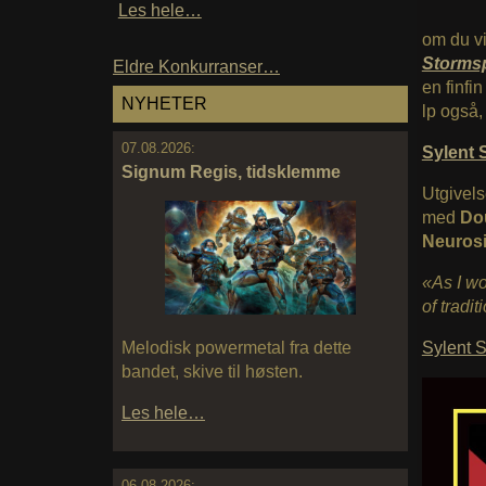
Les hele…
om du vi
Stormsp
Eldre Konkurranser…
en finfi
NYHETER
lp også,
07.08.2026:
Sylent
Signum Regis, tidsklemme
Utgivels
med
Dou
Neuros
«As I wo
of tradit
Sylent S
Melodisk powermetal fra dette
bandet, skive til høsten.
Les hele…
06.08.2026: