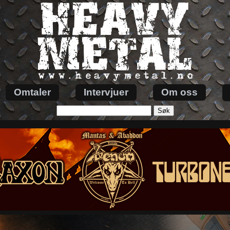
Omtaler
Intervjuer
Om oss
Søk
etter: