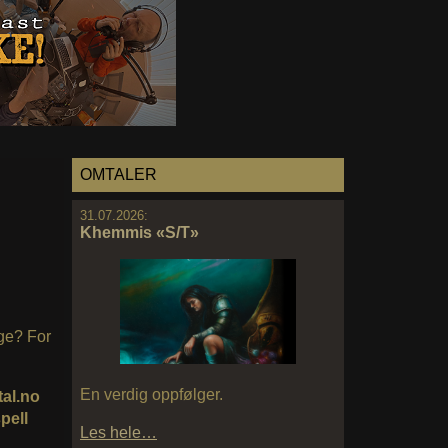
OMTALER
31.07.2026:
Khemmis «S/T»
ige? For
En verdig oppfølger.
al.no
pell
Les hele…