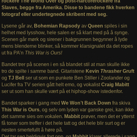
rockere The World Over og post-harcorerockere fra
Slaves, begge fra Amerika. Disse to bandene fikk hverken
fotograf eller undertegnede skribent med seg.
Lysene går av,
Bohemian Rapsody
av
Queen
spiles i sin
helhet med lysshow, hele salen er så klart med på å synge.
Scenen går mørk og sirener i bakgrunnen begynner å lyde
mens blenderne blinker, så kommer klarsignalet da det ropes
ut fra PA’n
This War is Ours!
Bandet trer på scenen i en så blandet stil at man skulle ikke
tro de spilte i samme band. Gitaristene
Kevin
Thrasher
Gruft
og
TJ Bell
ser ut som en punkete Ben Stiller i Zoolander og
Lucifer fra TV serien gått helt emo, og vokalist
Craig Mabitt
ser ut som han skulle vært på et hiphop-show istedenfor.
Bandet sparker i gang med
We Won’t Back Down
fra skiva
This War is Ours
, og selv om lyden var ganske grei, kan ikke
det samme sies om vokalen.
Mabbit
prøver, men det er ytterst
få toner som treffer i det hele tatt og det hele blir surt og er
nesten smertefullt å høre på.
Det tar seg heldigvis fort opp, og
Mabbit
klarer allerede i sang