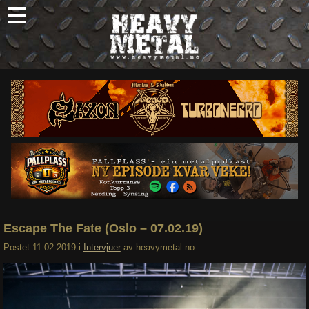
Skip
to
content
Nyheter
Omtaler
Intervjuer
Om oss
Abonner
Søk
etter:
Escape The Fate (Oslo – 07.02.19)
Postet
11.02.2019
i
Intervjuer
av
heavymetal.no