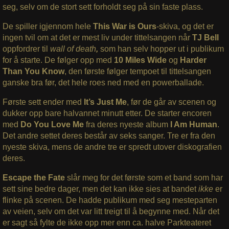
seg, selv om de stort sett forholdt seg på sin faste plass.
De spiller igjennom hele
This War is Ours
-skiva, og det er
ingen tvil om at det er mest liv under tittelsangen når
TJ Bell
oppfordrer til
wall of death
,
som han selv hopper ut i publikum
for å starte. De følger opp med
10 Miles Wide
og
Harder
Than You Know
, den første følger tempoet til tittelsangen
ganske bra før, det hele roes ned med en powerballade.
Første sett ender med
It’s Just Me
, før de går av scenen og
dukker opp bare halvannet minutt etter. De starter encoren
med
Do You Love Me
fra deres nyeste album
I Am Human
.
Det andre settet deres består av seks sanger. Tre er fra den
nyeste skiva, mens de andre tre er spredt utover diskografien
deres.
Escape the Fate
slår meg for det første som et band som har
sett sine bedre dager, men det kan ikke sies at bandet
ikke
er
flinke på scenen. De hadde publikum med seg mesteparten
av veien, selv om det var litt treigt til å begynne med. Når det
er sagt så fylte de ikke opp mer enn ca. halve Parkteateret