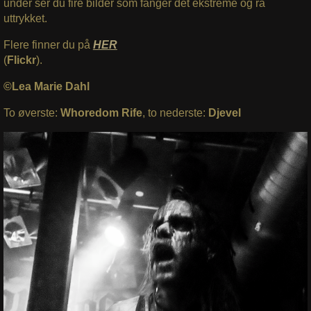
under ser du fire bilder som fanger det ekstreme og rå
uttrykket.
Flere finner du på
HER
(
Flickr
).
©Lea Marie Dahl
To øverste:
Whoredom Rife
, to nederste:
Djevel