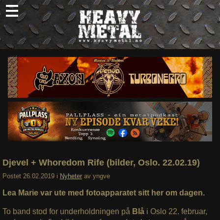
Skip
to
content
Nyheter
Omtaler
Intervjuer
Om oss
Abonner
Søk
etter:
Djevel + Whoredom Rife (bilder, Oslo. 22.02.19)
Postet
26.02.2019
i
Nyheter
av
yngve
Lea Marie var ute med fotoapparatet sitt her om dagen.
To band stod for underholdningen på
Blå
i Oslo 22. februar,