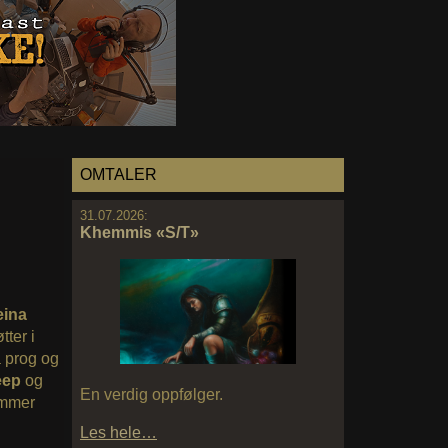
OMTALER
31.07.2026:
Khemmis «S/T»
eina
ter i
a prog og
eep
og
En verdig oppfølger.
mmer
Les hele…