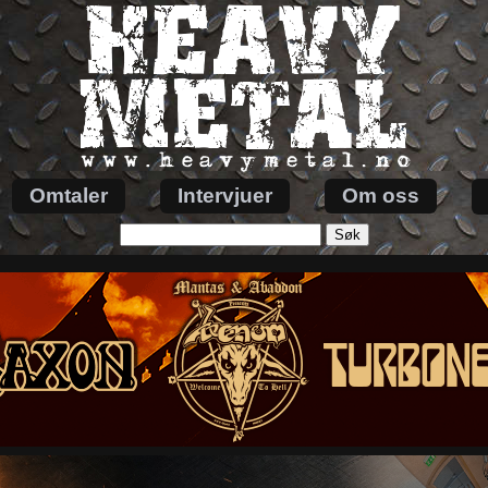
Omtaler
Intervjuer
Om oss
Søk
etter: