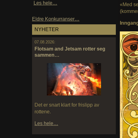
Les hele…
«Med se
(kommer 
Eldre Konkurranser…
Inngan
NYHETER
07.08.2026:
Flotsam and Jetsam rotter seg
sammen…
Det er snart klart for frislipp av
rottene.
Les hele…