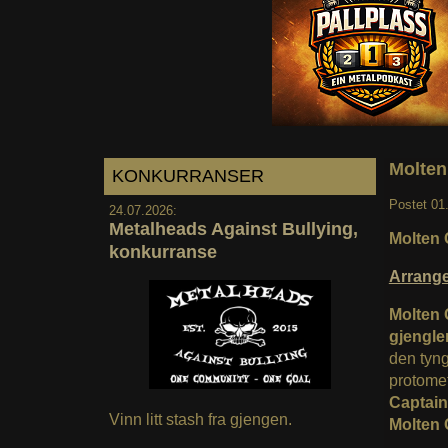
Molten
KONKURRANSER
Postet
01
24.07.2026:
Metalheads Against Bullying,
Molten 
konkurranse
Arrang
Molten 
gjenglem
den tyng
protomet
Captai
Vinn litt stash fra gjengen.
Molten