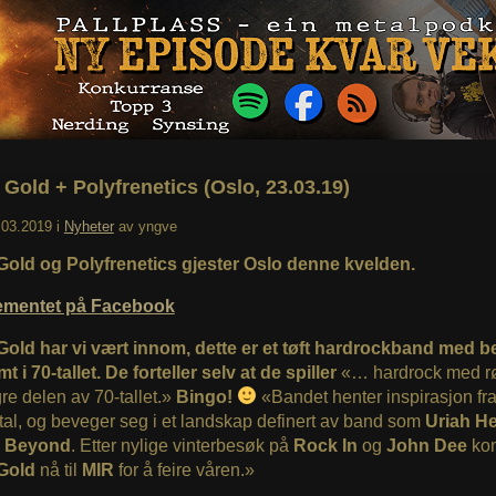
 Gold + Polyfrenetics (Oslo, 23.03.19)
.03.2019
i
Nyheter
av
yngve
Gold og Polyfrenetics gjester Oslo denne kvelden.
ementet på Facebook
Gold har vi vært innom, dette er et tøft hardrockband med b
t i 70-tallet. De forteller selv at de spiller
«… hardrock med røt
re delen av 70-tallet.»
Bingo!
«Bandet henter inspirasjon fr
al, og beveger seg i et landskap definert av band som
Uriah H
n Beyond
. Etter nylige vinterbesøk på
Rock In
og
John Dee
ko
 Gold
nå til
MIR
for å feire våren.»