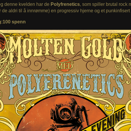
g denne kvelden har de
Polyfrenetics
, som spiller brutal rock
de aldri til å innrømme) en progressiv hjerne og et punkinfisert 
g:100 spenn