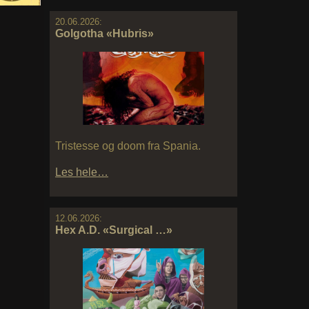
20.06.2026:
Golgotha «Hubris»
Tristesse og doom fra Spania.
Les hele…
12.06.2026:
Hex A.D. «Surgical …»