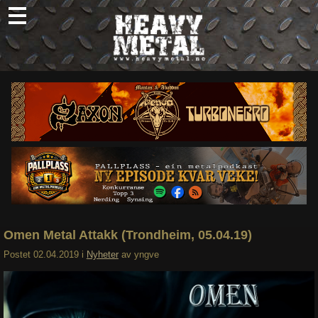
Skip
to
content
Nyheter
Omtaler
Intervjuer
Om oss
Abonner
Søk
etter:
Omen Metal Attakk (Trondheim, 05.04.19)
Postet
02.04.2019
i
Nyheter
av
yngve